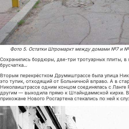
Фото 5. Остатки Штромаркт между домами №7 и №9 
Сохранились бордюры, две-три тротуарных плиты, в 
брусчатка...
Вторым перекрёстком Друммштрассе была улица Нико
это тупик, отходящий от Больничной вправо. А в ста
Николаиштрассе одним концом соединялась с Ланге Р
другим — выходила прямо к Штайндаммской кирхе. В
прихожане Нового Росгартена стекались по ней к слу