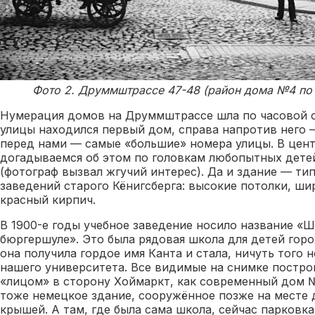
Фото 2. Друммштрассе 47-48 (район дома №4 по ул
Нумерация домов на Друммштрассе шла по часовой ст
улицы находился первый дом, справа напротив него 
перед нами — самые «большие» номера улицы. В цен
догадываемся об этом по головкам любопытных детей
(фотограф вызвал жгучий интерес). Да и здание — ти
заведений старого Кёнигсберга: высокие потолки, ши
красный кирпич.
В 1900-е годы учебное заведение носило название «
бюргершуле». Это была рядовая школа для детей гор
она получила гордое имя Канта и стала, ничуть того н
нашего университета. Все видимые на снимке постро
«лицом» в сторону Хоймаркт, как современный дом 
тоже немецкое здание, сооружённое позже на месте 
крышей. А там, где была сама школа, сейчас парковка