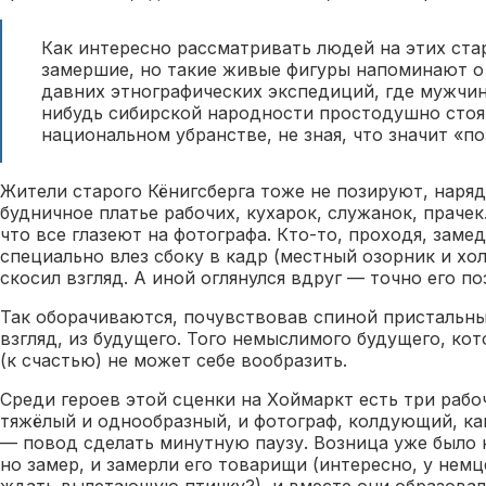
Как интересно рассматривать людей на этих ста
замершие, но такие живые фигуры напоминают о
давних этнографических экспедиций, где мужчи
нибудь сибирской народности простодушно стоя
национальном убранстве, не зная, что значит «по
Жители старого Кёнигсберга тоже не позируют, наряд
будничное платье рабочих, кухарок, служанок, прачек
что все глазеют на фотографа. Кто-то, проходя, замед
специально влез сбоку в кадр (местный озорник и хол
скосил взгляд. А иной оглянулся вдруг — точно его по
Так оборачиваются, почувствовав спиной пристальн
взгляд, из будущего. Того немыслимого будущего, ко
(к счастью) не может себе вообразить.
Среди героев этой сценки на Хоймаркт есть три рабоч
тяжёлый и однообразный, и фотограф, колдующий, к
— повод сделать минутную паузу. Возница уже было 
но замер, и замерли его товарищи (интересно, у нем
ждать вылетающую птичку?), и вместе они образовал