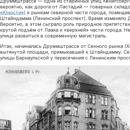
Друммштрассе — одна из старинных улиц Кёнигсберга
вероятно, как дорога от Ластадий — товарных склад
«Юности»)
к рынкам северной части города, помеща
Штайндамма (Ленинский проспект). Время изменяло 
Вероятно, в этом сыграло роль природное препятстви
крутой подъём от Лаака к «верхней» части города. Не
улице развиться в современную магистраль.
Итак, начиналась Друммштрассе от Сенного рынка (
вытянутой площади, примыкавшей к Штайндамму. Сей
улицы Барнаульской у пересечения с Ленинским прос