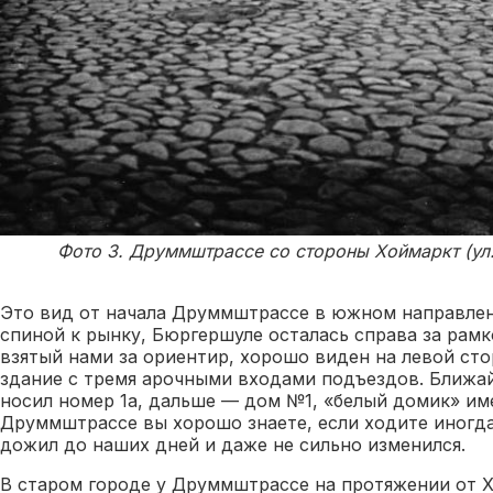
Фото 3. Друммштрассе со стороны Хоймаркт (ул.
Это вид от начала Друммштрассе в южном направлен
спиной к рынку, Бюргершуле осталась справа за рамк
взятый нами за ориентир, хорошо виден на левой ст
здание с тремя арочными входами подъездов. Ближа
носил номер 1а, дальше — дом №1, «белый домик» им
Друммштрассе вы хорошо знаете, если ходите иногда
дожил до наших дней и даже не сильно изменился.
В старом городе у Друммштрассе на протяжении от 