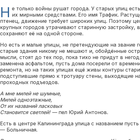
Н
е только войны рушат города. У старых улиц есть
их мирными средствами. Его имя Трафик. Растущ
птенец, движение требует широких улиц. Поэтому це
крупных городов утрачивают старинную застройку, 
сохраняют её на одной стороне.
Но есть и малые улицы, не претендующие на звание г
старые здания никому не мешают и, обойдённые ост
мысли, стоят до тех пор, пока тихо не придут в негод
заменена асфальтом, пусть дома посерели от времен
ремонта, но на таких улицах ещё живы контуры стари
подступившие прямо к тротуару стены, выходящие н
проходных подъездов.
А мне милей не шумные,
Милей одноэтажные,
От их названий ласковых
Становится светлей! —
пел Юрий Антонов.
Есть в центре Калининграда улица с названием пусть
— Больничная.