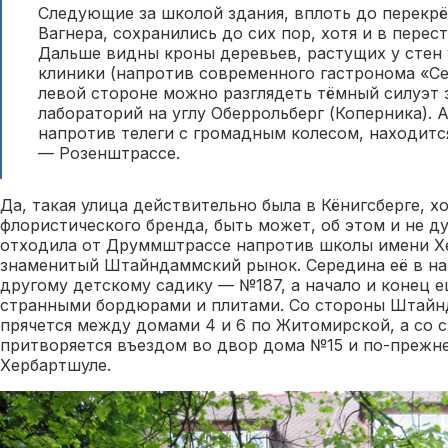
Следующие за школой здания, вплоть до перекрё
Вагнера, сохранились до сих пор, хотя и в перес
Дальше видны кроны деревьев, растущих у стен
клиники (напротив современного гастронома «Се
левой стороне можно разглядеть тёмный силуэт
лабораторий на углу Оберрольберг (Коперника). А
напротив телеги с громадным колесом, находитс
— Розенштрассе.
Да, такая улица действительно была в Кёнигсберге, х
флористического бренда, быть может, об этом и не ду
отходила от Друммштрассе напротив школы имени Хе
знаменитый Штайндаммский рынок. Середина её в на
другому детскому садику — №187, а начало и конец 
странными бордюрами и плитами. Со стороны Штайн
прячется между домами 4 и 6 по Житомирской, а со
притворяется въездом во двор дома №15 и по-прежне
Хербартшуле.