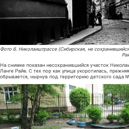
Фото 6. Николаиштрассе (Сибирская, не сохранившийся
Рай
На снимке показан несохранившийся участок Никола
Ланге Райе. С тех пор как улица укоротилась, прежня
обрывается, нырнув под территорию детского сада №