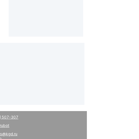
) 507-307
drubot
s@kgd.ru
m