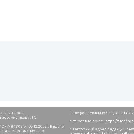
алининграда.
Телефон рекламной службы:
(4012
тор: Чистякова Л.С.
Чат-бот в telegram:
https://t.me/kg
С77-84303 от 05.12.2022г. Выдано
Электронный адрес редакции:
new
 связи, информационных
Афиша:
kaliningradafisha@gmail.co