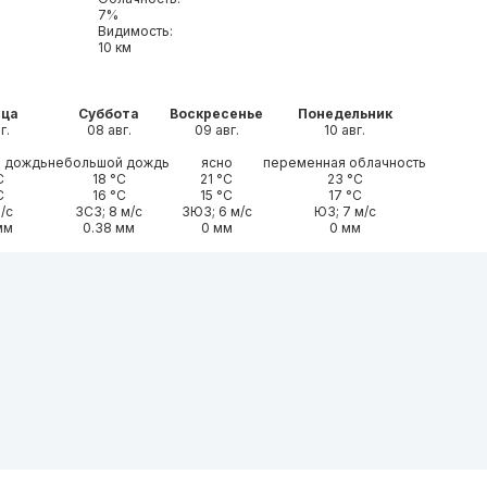
7%
Видимость:
10 км
ица
Суббота
Воскресенье
Понедельник
г.
08 авг.
09 авг.
10 авг.
 дождь
небольшой дождь
ясно
переменная облачность
С
18 °С
21 °С
23 °С
С
16 °С
15 °С
17 °С
м/с
ЗСЗ; 8 м/с
ЗЮЗ; 6 м/с
ЮЗ; 7 м/с
мм
0.38 мм
0 мм
0 мм