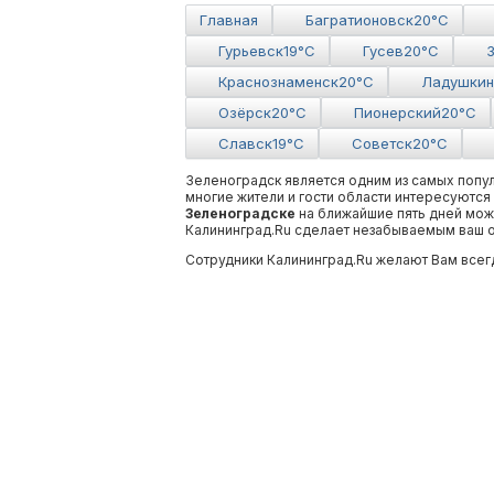
Главная
Багратионовск
20°C
Гурьевск
19°C
Гусев
20°C
Краснознаменск
20°C
Ладушкин
Озёрск
20°C
Пионерский
20°C
Славск
19°C
Советск
20°C
Зеленоградск является одним из самых попул
многие жители и гости области интересуются
Зеленоградске
на ближайшие пять дней можн
Калининград.Ru сделает незабываемым ваш о
Сотрудники Калининград.Ru желают Вам всег