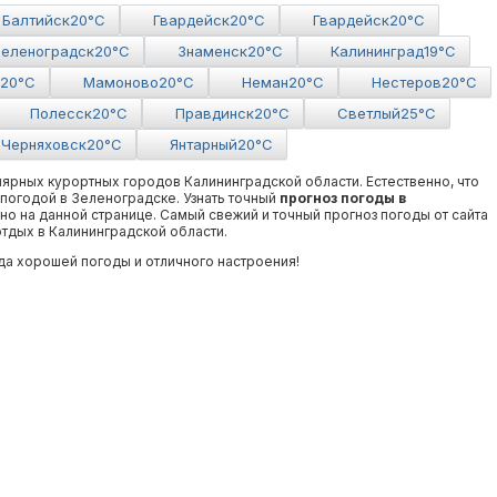
Балтийск
20°C
Гвардейск
20°C
Гвардейск
20°C
Зеленоградск
20°C
Знаменск
20°C
Калининград
19°C
20°C
Мамоново
20°C
Неман
20°C
Нестеров
20°C
Полесcк
20°C
Правдинск
20°C
Светлый
25°C
Черняховск
20°C
Янтарный
20°C
ярных курортных городов Калининградской области. Естественно, что
 погодой в Зеленоградске. Узнать точный
прогноз погоды в
о на данной странице. Самый свежий и точный прогноз погоды от сайта
тдых в Калининградской области.
да хорошей погоды и отличного настроения!