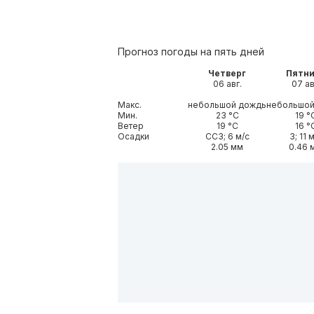
Прогноз погоды на пять дней
Четверг
Пятн
06 авг.
07 ав
Макс.
небольшой дождь
небольшой
Мин.
23 °С
19 °
Ветер
19 °С
16 °
Осадки
ССЗ; 6 м/с
З; 11 
2.05 мм
0.46 