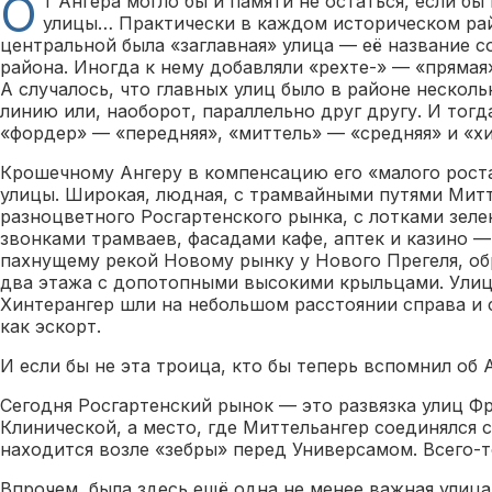
О
т Ангера могло бы и памяти не остаться, если бы 
улицы… Практически в каждом историческом рай
центральной была «заглавная» улица — её название с
района. Иногда к нему добавляли «рехте-» — «прямая»
А случалось, что главных улиц было в районе нескол
линию или, наоборот, параллельно друг другу. И тогд
«фордер» — «передняя», «миттель» — «средняя» и «хи
Крошечному Ангеру в компенсацию его «малого роста
улицы. Широкая, людная, с трамвайными путями Митт
разноцветного Росгартенского рынка, с лотками зел
звонками трамваев, фасадами кафе, аптек и казино 
пахнущему рекой Новому рынку у Нового Прегеля, о
два этажа с допотопными высокими крыльцами. Ули
Хинтерангер шли на небольшом расстоянии справа и 
как эскорт.
И если бы не эта троица, кто бы теперь вспомнил об 
Сегодня Росгартенский рынок — это развязка улиц Фр
Клинической, а место, где Миттельангер соединялся
находится возле «зебры» перед Универсамом. Всего-т
Впрочем, была здесь ещё одна не менее важная улица