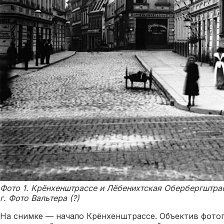
Фото 1. Крёнхенштрассе и Лёбенихтская Обербергштрасс
г. Фото Вальтера (?)
На снимке — начало Крёнхенштрассе. Объектив фотог