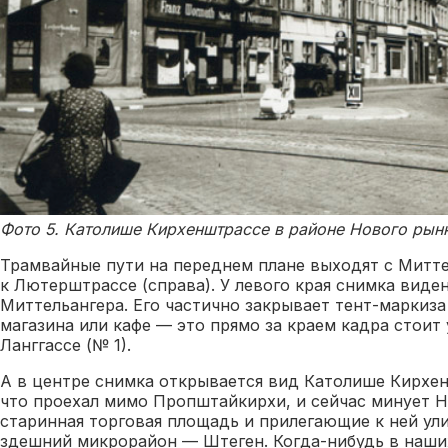
Фото 5. Католише Кирхенштрассе в районе Нового рынка
Трамвайные пути на переднем плане выходят с Миттел
к Лютерштрассе (справа). У левого края снимка виде
Миттельангера. Его частично закрывает тент-маркиза
магазина или кафе — это прямо за краем кадра стоит
Ланггассе (№ 1).
А в центре снимка открывается вид Католише Кирхен
что проехал мимо Пропштайкирхи, и сейчас минует Н
старинная торговая площадь и прилегающие к ней ул
здешний микрорайон — Штеген. Когда-нибудь в наших