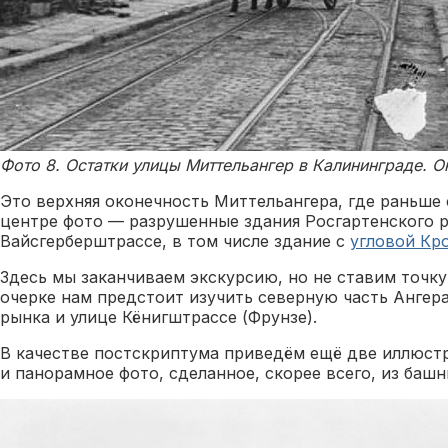
Фото 8. Остатки улицы Миттельангер в Калининграде. Ок
Это верхняя оконечность Миттельангера, где раньше с
центре фото — разрушенные здания Росгартенского р
Вайсгерберштрассе, в том числе здание с
угловой Кр
Здесь мы заканчиваем экскурсию, но не ставим точк
очерке нам предстоит изучить северную часть Ангер
рынка и улице Кёнигштрассе (Фрунзе).
В качестве постскриптума приведём ещё две иллюст
и панорамное фото, сделанное, скорее всего, из башн