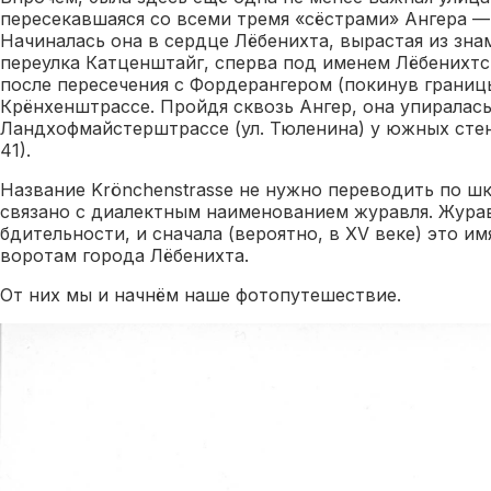
пересекавшаяся со всеми тремя «сёстрами» Ангера —
Начиналась она в сердце Лёбенихта, вырастая из зна
переулка Катценштайг, сперва под именем Лёбенихтс
после пересечения с Фордерангером (покинув границ
Крёнхенштрассе. Пройдя сквозь Ангер, она упиралась
Ландхофмайстерштрассе (ул. Тюленина) у южных сте
41).
Название Krönchenstrasse не нужно переводить по ш
связано с диалектным наименованием журавля. Жура
бдительности, и сначала (вероятно, в XV веке) это 
воротам города Лёбенихта.
От них мы и начнём наше фотопутешествие.