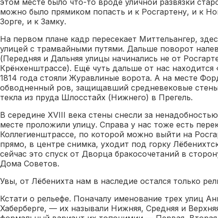
этом месте было что-то вроде уличной развязки стар
можно было прямиком попасть и к Росгартену, и к Но
Зорге, и к Замку.
На первом плане кадр пересекает Миттельангер, зде
улицей с трамвайными путями. Дальше поворот нале
(Передняя и Дальняя улицы начинались не от Росгарте
Крёнхенштрассе). Ещё чуть дальше от нас находится 
1814 года стояли Журавлиные ворота. А на месте Фор
обводненный ров, защищавший средневековые стены 
текла из пруда Шлосстайх (Нижнего) в Прегель.
В середине XVIII века стены снесли за ненадобностью,
месте проложили улицу. Справа у нас тоже есть пере
Коллегиенштрассе, по которой можно выйти на Росга
прямо, в центре снимка, уходит под горку Лёбенихтс
сейчас это спуск от Дворца бракосочетаний в сторон
Дома Советов.
Увы, от Лёбенихта нам в наследие остался только ре
Кстати о рельефе. Поначалу именование трех улиц Ан
Хаберберге, — их называли Нижняя, Средняя и Верхня
формальный вариант их топонимии — Первая, Вторая,