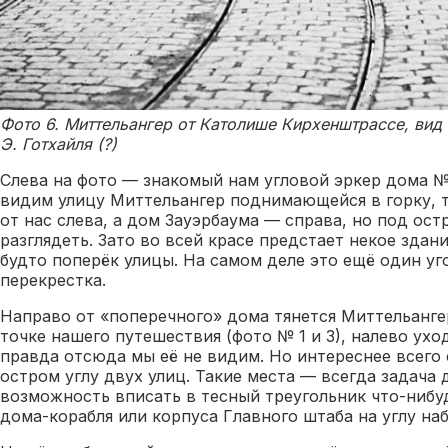
Фото 6. Миттельангер от Католише Кирхенштрассе, вид н
Э. Готхайля (?)
Слева на фото — знакомый нам угловой эркер дома №
видим улицу Миттельангер поднимающейся в горку, т
от нас слева, а дом Зауэрбаума — справа, но под ост
разглядеть. Зато во всей красе предстает некое здани
будто поперёк улицы. На самом деле это ещё один уг
перекрестка.
Направо от «поперечного» дома тянется Миттельанге
точке нашего путешествия (фото № 1 и 3), налево ухо
правда отсюда мы её не видим. Но интереснее всего
остром углу двух улиц. Такие места — всегда задача 
возможность вписать в тесный треугольник что-нибу
дома-корабля или корпуса Главного штаба на углу на