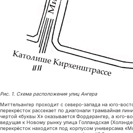
Рис. 1. Схема расположения улиц Ангера
Миттельангер проходит с северо-запада на юго-восто
перекрёсток рассекает по диагонали трамвайная лин
чертой «буквы Х» оказывается Фордерангер, а юго-в
ведущая к Новому рынку улица Голландская (Холэнде
перекрёсток находится под корпусом универсама «М