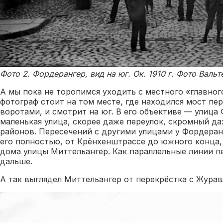
Фото 2. Фордерангер, вид на юг. Ок. 1910 г. Фото Вальте
А мы пока не торопимся уходить с местного «главног
фотограф стоит на том месте, где находился мост п
воротами, и смотрит на юг. В его объективе — улица
маленькая улица, скорее даже переулок, скромный д
районов. Пересечений с другими улицами у Фордеран
его полностью, от Крёнхенштрассе до южного конца
дома улицы Миттельангер. Как параллельные линии п
дальше.
А так выглядел Миттельангер от перекрёстка с Журав