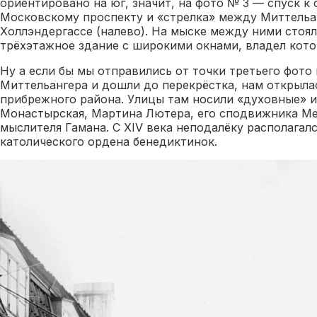
ориентировано на юг, значит, на фото № 3 — спуск к
Московскому проспекту и «стрелка» между Миттельан
Холлэндергассе (налево). На мыске между ними стоя
трёхэтажное здание с широкими окнами, владел кото
Ну а если бы мы отправились от точки третьего фото
Миттельангера и дошли до перекрёстка, нам открыла
прибрежного района. Улицы там носили «духовные» 
Монастырская, Мартина Лютера, его сподвижника Ме
мыслителя Гамана. С XIV века неподалёку располагал
католического ордена бенедиктинок.