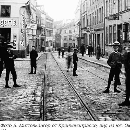
Фото 3. Миттельангер от Крёнхенштрассе, вид на юг. Ок.