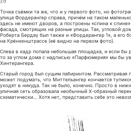
(?)
Точка съёмки та же, что и у первого фото, но фотогра
улица Фордерангер справа, причём на таком маленьк
здесь не имеют дворов, а построены «спина к спине
фасада, смотрящих на разные улицы. Так, угловой до
Роберта Бердау был также и «Фордерангер 1», а его 
на Крёнхенштрассе (её видно на первом фото).
Слева в кадр попала небольшая площадка, и если бы 
то за углом дома с надписью «Парфюмерия» мы бы у
Хинтерангера.
Старый город был сущим лабиринтом. Рассматривая п
может подумать, что Миттельангер кончается тупико
уходят в никуда. Так не было, конечно. Просто в ниж
уличная сеть образовала необычный Х-образный пере
схематически… Хотя нет, представить себе это нево