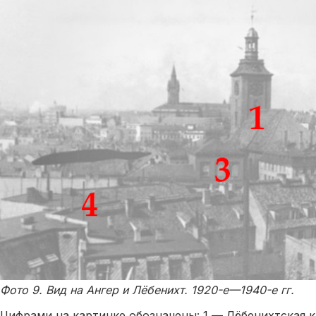
Фото 9. Вид на Ангер и Лёбенихт. 1920-е—1940-е гг.
Цифрами на картинке обозначены: 1 — Лёбенихтская к