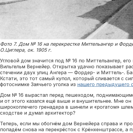
Фото 7. Дом № 16 на перекрестке Миттельангер и Форд
О.Циглера, ок. 1905 г.
Угловой дом значится под № 16 по Миттельангер, его
Вильгельм Вернейер. Открытка удачно показывает ра
стечении двух улиц Ангера — Фордер- и Миттель-. Б
Кстати, это тот самый купол, который сливается с си
фотоснимке Заячьего уголка из
нашего предыдущего о
Дом № 16 вырастал перед пешеходом, поднимающимся
и от этого казался ещё выше и внушительнее. Мне он
широкоплечего гренадера в шинели и «рогатом» шлем
сходстве и думал архитектор?
Теперь, если мы обогнём дом Вернейера справа и пр
попадём снова на перекрёсток с Крёнхенштрассе, а 