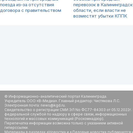
поезда из-за отсутствия
перевозок в Калининградск
договора с правительством
области, если власти не
возместят убытки КППК
© Информационно-аналитический портал Калининграда.
Учредитель ООО «В-Медиа». Главный редактор: Чистякова Л.С.
Электронная почта: news@kgd.ru.
Свидетельство о регистрации СМИ ЭЛ No ФС77-84303 от 05.12.2022г.
федеральной службой по надзору в сфере связи, информационных
технологий и массовых коммуникаций (Роскомнадзор).
Перепечатка информации возможна только с указанием активной
гиперссылки.
Материалы в разделах «Новости» и «Деловые новости» публикуются 