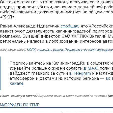
Он также отметил, что по закону в случае, если доче
подряд приносит убытки, решение о дальнейшей раб
либо её закрытии должно приниматься на общем соб
«РЖД».
Ранее Александр Идиатулин
сообщал
, что «Российск
авансируют деятельность калининградской пригород
компании. Бывший директор ОАО «КППК» Виталий М
региональные власти в лоббировании интересов авто
Ключевые слова:
КППК
,
железные дороги
,
Правительство Калининградско
Подписывайтесь на Калининград.Ru в соцсетях и
Узнавайте больше о жизни области
в MAX
, полу
дайджест главного за сутки
в Telegram
и наслажд
атмосферой и фактами из истории региона —
во 
канале
Нашли ошибку в тексте?
Выделите мышью текст с ошибкой и нажмите
[ct
МАТЕРИАЛЫ ПО ТЕМЕ