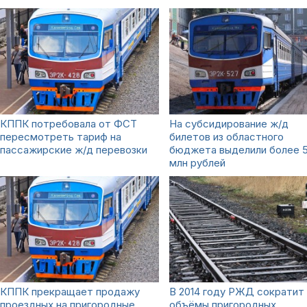
КППК потребовала от ФСТ
На субсидирование ж/д
пересмотреть тариф на
билетов из областного
пассажирские ж/д перевозки
бюджета выделили более 
млн рублей
КППК прекращает продажу
В 2014 году РЖД сократит
проездных на пригородные
объёмы пригородных