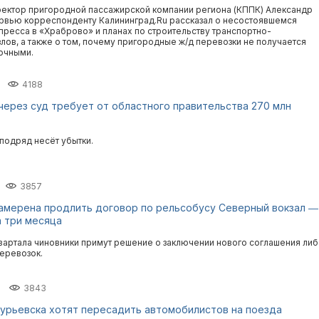
ектор пригородной пассажирской компании региона (КППК) Александр
ервью корреспонденту Калининград.Ru рассказал о несостоявшемся
пресса в «Храброво» и планах по строительству транспортно-
лов, а также о том, почему пригородные ж/д перевозки не получается
очными.
4188
ерез суд требует от областного правительства 270 млн
подряд несёт убытки.
3857
амерена продлить договор по рельсобусу Северный вокзал ―
а три месяца
вартала чиновники примут решение о заключении нового соглашения ли
еревозок.
3843
Гурьевска хотят пересадить автомобилистов на поезда