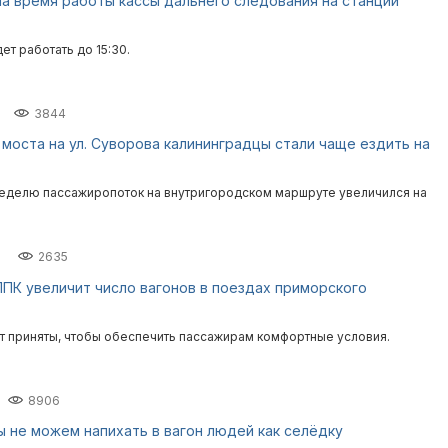
а время работы кассы дальнего следования на станции
дет работать до 15:30.
3844
 моста на ул. Суворова калининградцы стали чаще ездить на
делю пассажиропоток на внутригородском маршруте увеличился на
2635
ПК увеличит число вагонов в поездах приморского
т приняты, чтобы обеспечить пассажирам комфортные условия.
8906
ы не можем напихать в вагон людей как селёдку