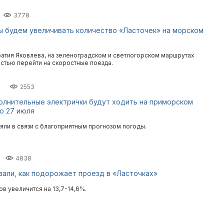
3778
ы будем увеличивать количество «Ласточек» на морском
атия Яковлева, на зеленоградском и светлогорском маршрутах
стью перейти на скоростные поезда.
2553
олнительные электрички будут ходить на приморском
о 27 июля
яли в связи с благоприятным прогнозом погоды.
4838
зали, как подорожает проезд в «Ласточках»
в увеличится на 13,7-14,6%.