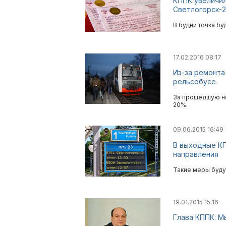
КППК увеличил
Светлогорск-2
В будни точка бу
17.02.2016 08:17
Из-за ремонта
рельсобусе
За прошедшую не
20%.
09.06.2015 16:49
В выходные КП
направления
Такие меры буду
19.01.2015 15:16
Глава КППК: М