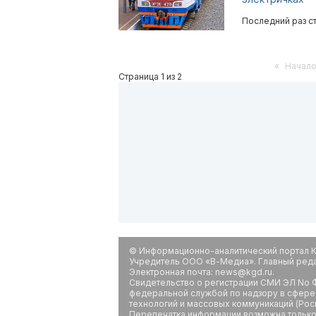
Последний раз ст
«
Начал
Страница 1 из 2
© Информационно-аналитический портал К
Учредитель ООО «В-Медиа». Главный редак
Электронная почта: news@kgd.ru.
Свидетельство о регистрации СМИ ЭЛ No Ф
федеральной службой по надзору в сфере
технологий и массовых коммуникаций (Рос
Перепечатка информации возможна только 