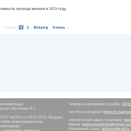
оимость проезда меняли в 2013 году.
о
Назад
1
2
Вперёд
Конец
»
алининграда.
Телефон рекламной службы:
(4012
тор: Чистякова Л.С.
Чат-бот в telegram:
https://t.me/kg
С77-84303 от 05.12.2022г. Выдано
Электронный адрес редакции:
new
 связи, информационных
Афиша:
kaliningradafisha@gmail.co
комнадзор).
Рекламный отдел:
reklama@kgd.ru
с указанием активной