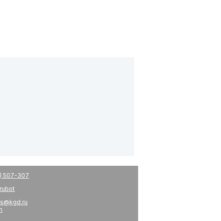
) 507-307
drubot
s@kgd.ru
m