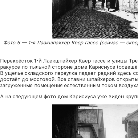
Фото 6 — 1-я Лаакшпайхер Квер гассе (сейчас — скве
Перекрёсток 1-й Лаакшпайхер Квер гассе и улицы Трё
ракурсе по тыльной стороне дома Карисиуса (освещён
В ущелье складского переулка падает редкий здесь со
достаёт до мостовой. Все ставни шпайхеров открыты
загруженные помещения естественным током воздуха
А на следующем фото дом Карисиуса уже виден крупн