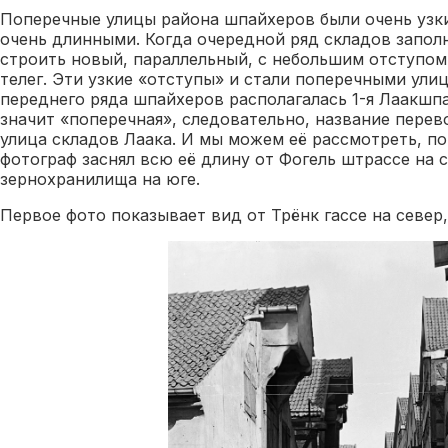
Поперечные улицы района шпайхеров были очень узки
очень длинными. Когда очередной ряд складов заполн
строить новый, параллельный, с небольшим отступом
телег. Эти узкие «отступы» и стали поперечными ули
переднего ряда шпайхеров располагалась 1-я Лаакшпа
значит «поперечная», следовательно, название перево
улица складов Лаака. И мы можем её рассмотреть, п
фотограф заснял всю её длину от Фогель штрассе на 
зернохранилища на юге.
Первое фото показывает вид от Трёнк гассе на север,