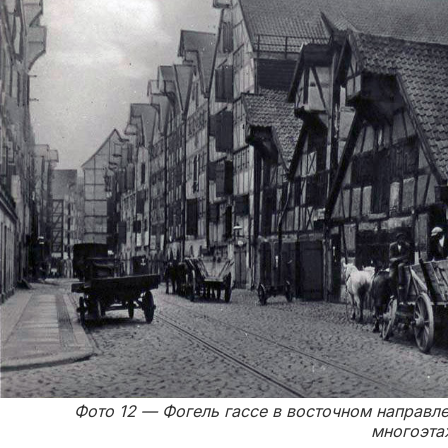
Фото 12 — Фогель гассе в восточном направл
многоэтаж