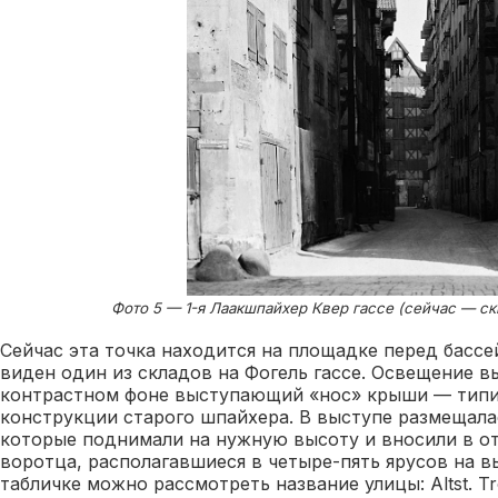
Фото 5 — 1-я Лаакшпайхер Квер гассе (сейчас — скв
Сейчас эта точка находится на площадке перед бассе
виден один из складов на Фогель гассе. Освещение в
контрастном фоне выступающий «нос» крыши — тип
конструкции старого шпайхера. В выступе размещалас
которые поднимали на нужную высоту и вносили в о
воротца, располагавшиеся в четыре-пять ярусов на в
табличке можно рассмотреть название улицы: Altst. T