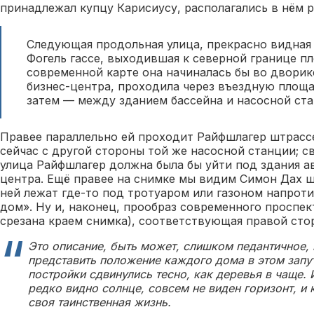
принадлежал купцу Карисиусу, располагались в нём 
Следующая продольная улица, прекрасно видная 
Фогель гассе, выходившая к северной границе п
современной карте она начиналась бы во дворик
бизнес-центра, проходила через въездную площа
затем — между зданием бассейна и насосной стан
Правее параллельно ей проходит Райфшлагер штрасс
сейчас с другой стороны той же насосной станции; с
улица Райфшлагер должна была бы уйти под здания а
центра. Ещё правее на снимке мы видим Симон Дах ш
ней лежат где-то под тротуаром или газоном напроти
дом». Ну и, наконец, прообраз современного проспек
срезана краем снимка), соответствующая правой сто
Это описание, быть может, слишком педантичное,
представить положение каждого дома в этом запу
постройки сдвинулись тесно, как деревья в чаще. И
редко видно солнце, совсем не виден горизонт, и к
своя таинственная жизнь.