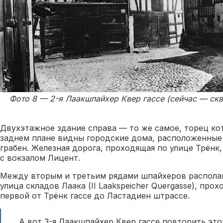
Фото 8 — 2-я Лаакшпайхер Квер гассе (сейчас — ск
Двухэтажное здание справа — то же самое, торец кот
заднем плане видны городские дома, расположенные
грабен. Железная дорога, проходящая по улице Трёнк
с вокзалом Лицент.
Между вторым и третьим рядами шпайхеров располаг
улица складов Лаака (II Laakspeicher Quergasse), про
первой от Трёнк гассе до Ластадиен штрассе.
А вот 3-я Лаакшпайхер Квер гассе повторить это