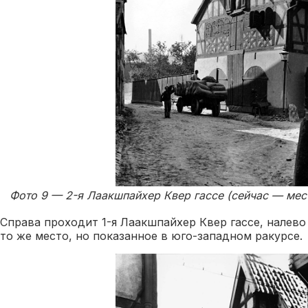
Фото 9 — 2-я Лаакшпайхер Квер гассе (сейчас — мест
Справа проходит 1-я Лаакшпайхер Квер гассе, налево 
то же место, но показанное в юго-западном ракурсе.