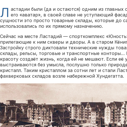
Л
астадии были (да и остаются) одним из главных 
его «аватар», в своей славе не уступающий фасад
сущности это просто товарные склады, которые до с
использовались по их прямому назначению.
Сейчас на месте Ластадий — спорткомплекс «Юность»
прилегающие к ним скверы и дворы. А в старом Кёниг
Застройку строго диктовали технические нужды това
склады, рельсы, торговые и транспортные конторы… 
красоту создаёт жизнь, когда ей не мешают. Если её 
выстраиваются без умысла, послушно только природ
кристалл. Таким кристаллом за сотни лет и стали Ла
фахверковых складов возле набережной Хундегатта.