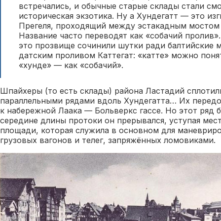
встречались, и обычные старые склады стали смо
историческая экзотика. Ну а Хундегатт — это изг
Прегеля, проходящий между эстакадным мостом
Название часто переводят как «собачий пролив»
это прозвище сочинили шутки ради балтийские м
датским проливом Каттегат: «катте» можно поня
«хунде» — как «собачий».
Шпайхеры (то есть склады) района Ластадий сплоти
параллельными рядами вдоль Хундегатта… Их перед
к набережной Лаака — Больверкс гассе. Но этот ряд 
середине длины протоки он прерывался, уступая мес
площади, которая служила в основном для маневрир
грузовых вагонов и телег, запряжённых ломовиками.