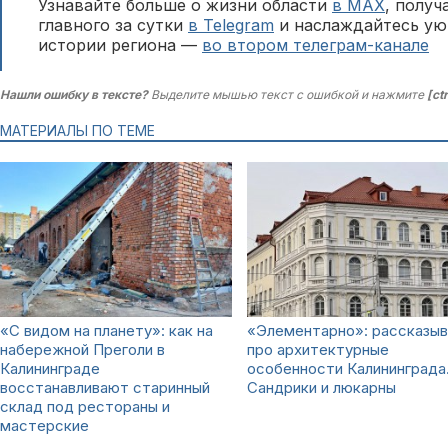
Узнавайте больше о жизни области
в MAX
, полу
главного за сутки
в Telegram
и наслаждайтесь ую
истории региона —
во втором телеграм-канале
Нашли ошибку в тексте?
Выделите мышью текст с ошибкой и нажмите
[ct
МАТЕРИАЛЫ ПО ТЕМЕ
«С видом на планету»: как на
«Элементарно»: рассказы
набережной Преголи в
про архитектурные
Калининграде
особенности Калининграда
восстанавливают старинный
Сандрики и люкарны
склад под рестораны и
мастерские