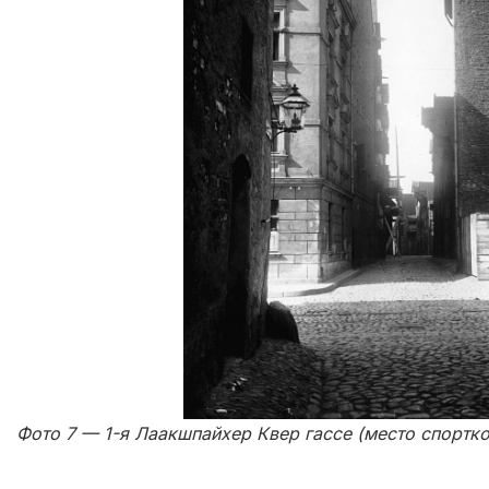
Фото 7 — 1-я Лаакшпайхер Квер гассе (место спортк