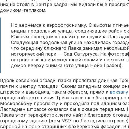
них не стоял в центре кадра, мы видели бы в перспе
домиком-тепляком.
Но вернёмся к аэрофотоснимку. С высоты птичье
видны продольные улицы, соединявшие район ск
Южным проездом к шпайхерам служила Ластадие
Следующая продольная улица находилась горазд
что середину ближнего Лаака занимал небольшой
исторический парк — Сад Сатургуса. На фотогра
островок зелени между шпайхерами и светлым 
домов вверху снимка (это улица Нойе Грабен).
Вдоль северной ограды парка пролегала длинная Трё
почти к центру площади. Своим западным концом она
штрассе и выводила, таким образом, прямо к
вокзалу
городской карте линия Трёнк гассе шла бы примерно
Московскому проспекту и проходила под зданием бас
Ластадиен штрассе оказался бы в сквере перед ним. 
Лаака этот перекрёсток легко найти благодаря стоя
городскому зданию (дом №27 по Ластадиен штрассе),
вороной на фоне старинных фахверковых фасадов. В 