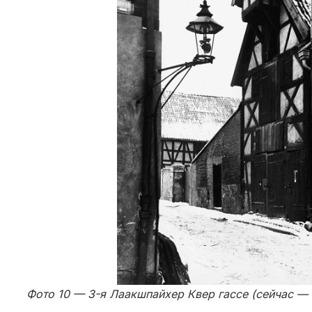
Фото 10 — 3-я Лаакшпайхер Квер гассе (сейчас —