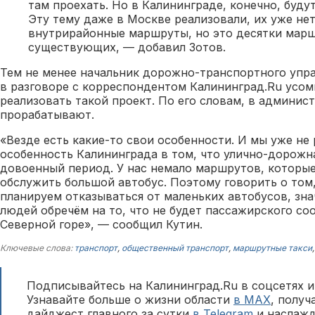
там проехать. Но в Калининграде, конечно, буду
Эту тему даже в Москве реализовали, их уже нет
внутрирайонные маршруты, но это десятки марш
существующих, — добавил Зотов.
Тем не менее начальник дорожно-транспортного упра
в разговоре с корреспондентом Калининград.Ru усо
реализовать такой проект. По его словам, в админис
прорабатывают.
«Везде есть какие-то свои особенности. И мы уже не 
особенность Калининграда в том, что улично-дорожн
довоенный период. У нас немало маршрутов, которы
обслужить большой автобус. Поэтому говорить о том,
планируем отказываться от маленьких автобусов, зна
людей обречём на то, что не будет пассажирского со
Северной горе», — сообщил Кутин.
Ключевые слова:
транспорт
,
общественный транспорт
,
маршрутные такси
Подписывайтесь на Калининград.Ru в соцсетях и
Узнавайте больше о жизни области
в MAX
, полу
дайджест главного за сутки
в Telegram
и наслажд