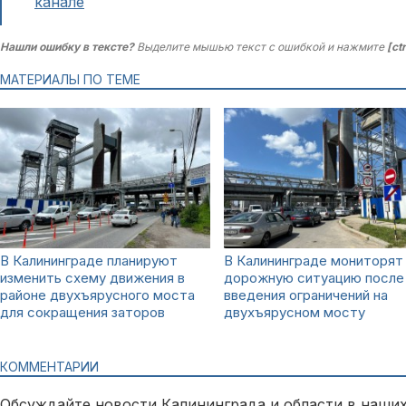
канале
Нашли ошибку в тексте?
Выделите мышью текст с ошибкой и нажмите
[ct
МАТЕРИАЛЫ ПО ТЕМЕ
В Калининграде планируют
В Калининграде мониторят
изменить схему движения в
дорожную ситуацию после
районе двухъярусного моста
введения ограничений на
для сокращения заторов
двухъярусном мосту
КОММЕНТАРИИ
Обсуждайте новости Калининграда и области в наших