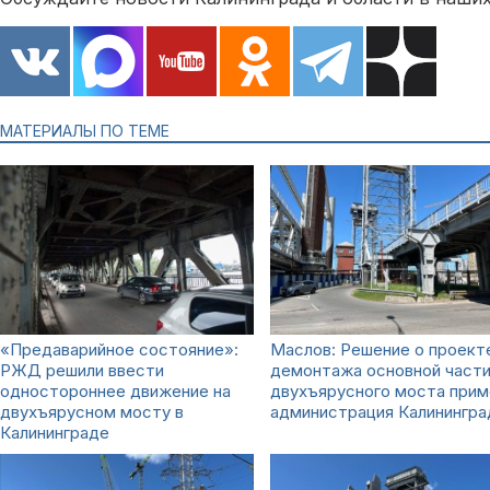
МАТЕРИАЛЫ ПО ТЕМЕ
«Предаварийное состояние»:
Маслов: Решение о проект
РЖД решили ввести
демонтажа основной част
одностороннее движение на
двухъярусного моста при
двухъярусном мосту в
администрация Калинингра
Калининграде