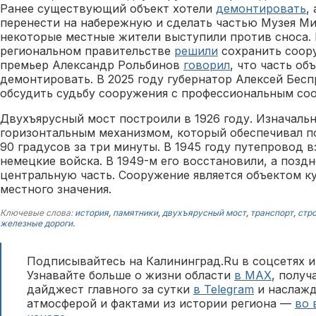
Ранее существующий объект хотели
демонтировать
,
перенести на набережную и сделать частью Музея Ми
некоторые местные жители выступили против сноса. 
региональном правительстве
решили
сохранить соор
премьер Александр Рольбинов
говорил
, что часть об
демонтировать. В 2025 году губернатор Алексей Бес
обсудить судьбу сооружения с профессиональным со
Двухъярусный мост построили в 1926 году. Изначальн
горизонтальным механизмом, который обеспечивал п
90 градусов за три минуты. В 1945 году путепровод
немецкие войска. В 1949-м его восстановили, а позд
центральную часть. Сооружение является объектом к
местного значения.
Ключевые слова:
история
,
памятники
,
двухъярусный мост
,
транспорт
,
стр
железные дороги
.
Подписывайтесь на Калининград.Ru в соцсетях и
Узнавайте больше о жизни области
в MAX
, полу
дайджест главного за сутки
в Telegram
и наслажд
атмосферой и фактами из истории региона —
во 