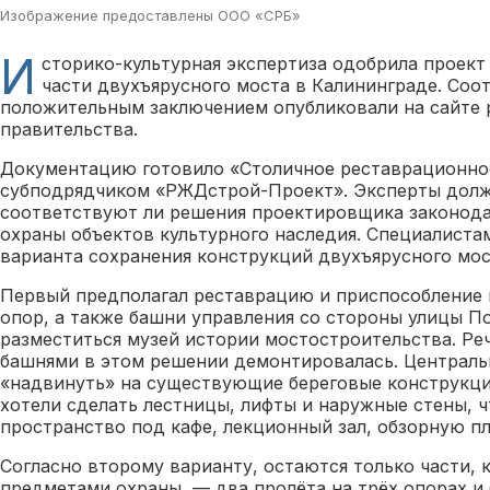
Изображение предоставлены ООО «СРБ»
И
сторико-культурная экспертиза одобрила проек
части двухъярусного моста в Калининграде. Соо
положительным заключением опубликовали на сайте 
правительства.
Документацию готовило «Столичное реставрационное
субподрядчиком «РЖДстрой-Проект». Эксперты долж
соответствуют ли решения проектировщика законода
охраны объектов культурного наследия. Специалиста
варианта сохранения конструкций двухъярусного мос
Первый предполагал реставрацию и приспособление 
опор, а также башни управления со стороны улицы П
разместиться музей истории мостостроительства. Реч
башнями в этом решении демонтировалась. Централь
«надвинуть» на существующие береговые конструкции
хотели сделать лестницы, лифты и наружные стены, 
пространство под кафе, лекционный зал, обзорную п
Согласно второму варианту, остаются только части, 
предметами охраны, — два пролёта на трёх опорах и