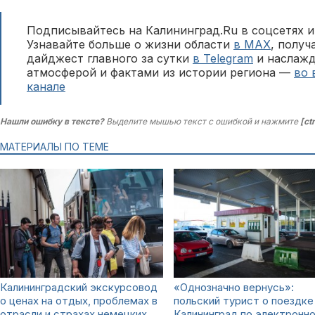
Подписывайтесь на Калининград.Ru в соцсетях и
Узнавайте больше о жизни области
в MAX
, полу
дайджест главного за сутки
в Telegram
и наслажд
атмосферой и фактами из истории региона —
во 
канале
Нашли ошибку в тексте?
Выделите мышью текст с ошибкой и нажмите
[ct
МАТЕРИАЛЫ ПО ТЕМЕ
Калининградский экскурсовод
«Однозначно вернусь»:
о ценах на отдых, проблемах в
польский турист о поездке
отрасли и страхах немецких
Калининград по электронн