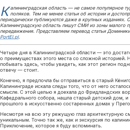
К
алининградская область — не самое популярное ту
поляков. Тем не менее статьи об истории и достоп
периодически публикуются даже в крупных изданиях. О
Калининградскую область пишут СМИ из зоны малого п
передвижения. Представляем перевод статьи Доминики
PortEl.pl
.
Четыре дня в Калининградской области — это достат
о преимуществах этого места со сложной историей. Н
побывать здесь, чтобы увидеть, как этот регион подн
отвечу — стоит.
Конечно, я предпочла бы отправиться в старый Кёниг
Калининграде искала следы того, что от него осталос
смысле. С этой целью я доехала до Фридландских во
Кафедрального собора, нашла старый детский дом, и
прошлого в искусственно состаренных домах у Прего
Несмотря на всю эту режущую глаз архитектурную см
уникальным. Точно так же, как и экскурсия по калини
Приключение, которое я буду вспоминать.