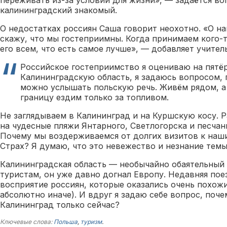
переживать из-за условий для жизни», — задаётся в
калининградский знакомый.
О недостатках россиян Саша говорит неохотно. «О н
скажу, что мы гостеприимны. Когда принимаем кого-т
его всем, что есть самое лучше», — добавляет учител
Российское гостеприимство я оцениваю на пятёр
Калининградскую область, я задаюсь вопросом, 
можно услышать польскую речь. Живём рядом, а
границу ездим только за топливом.
Не заглядываем в Калининград и на Куршскую косу. Р
на чудесные пляжи Янтарного, Светлогорска и песча
Почему мы воздерживаемся от долгих визитов к наш
Страх? Я думаю, что это невежество и незнание темы
Калининградская область — необычайно обаятельный 
туристам, он уже давно догнал Европу. Недавняя пое
восприятие россиян, которые оказались очень похожи
абсолютно иначе). И вдруг я задаю себе вопрос, поче
Калининград только сейчас?
Ключевые слова:
Польша
,
туризм
.