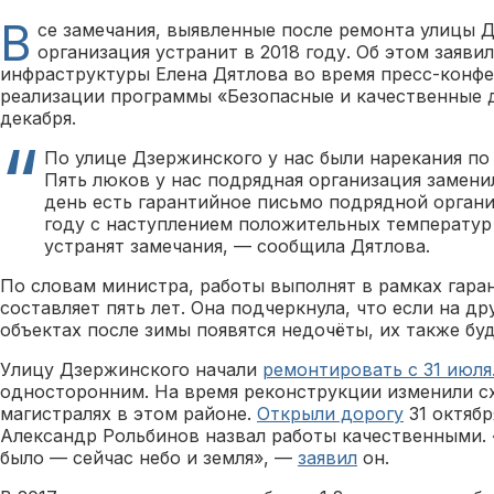
В
се замечания, выявленные после ремонта улицы 
организация устранит в 2018 году. Об этом заяви
инфраструктуры Елена Дятлова во время пресс-конф
реализации программы «Безопасные и качественные д
декабря.
По улице Дзержинского у нас были нарекания по
Пять люков у нас подрядная организация замени
день есть гарантийное письмо подрядной органи
году с наступлением положительных температур 
устранят замечания, — сообщила Дятлова.
По словам министра, работы выполнят в рамках гара
составляет пять лет. Она подчеркнула, что если на 
объектах после зимы появятся недочёты, их также бу
Улицу Дзержинского начали
ремонтировать с 31 июля
односторонним. На время реконструкции изменили с
магистралях в этом районе.
Открыли дорогу
31 октябр
Александр Рольбинов назвал работы качественными. 
было — сейчас небо и земля», —
заявил
он.