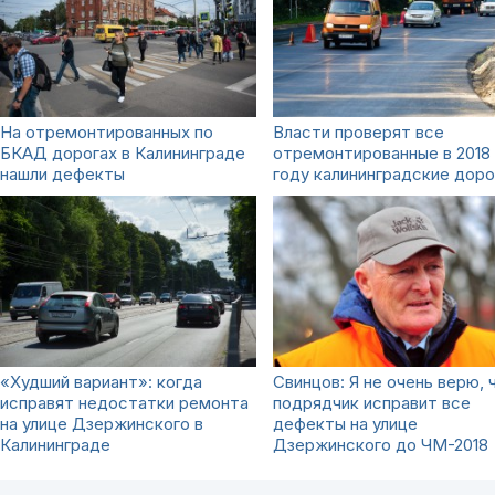
На отремонтированных по
Власти проверят все
БКАД дорогах в Калининграде
отремонтированные в 2018
нашли дефекты
году калининградские доро
«Худший вариант»: когда
Свинцов: Я не очень верю, 
исправят недостатки ремонта
подрядчик исправит все
на улице Дзержинского в
дефекты на улице
Калининграде
Дзержинского до ЧМ-2018