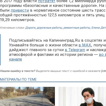
В 2017 году власти
потратят
более 1,2 миллиарда руб
программы «Безопасные и качественные дороги». На
были
привести
в нормативное состояние шесть трасс
общей протяжённостью 127,5 километров и пять улиц
19,29 километров.
Ключевые слова:
Дороги
,
дорожные работы
,
ремонтные работы
,
Елена Дят
Подписывайтесь на Калининград.Ru в соцсетях и
Узнавайте больше о жизни области
в MAX
, полу
дайджест главного за сутки
в Telegram
и наслажд
атмосферой и фактами из истории региона —
во 
канале
Нашли ошибку в тексте?
Выделите мышью текст с ошибкой и нажмите
[ct
МАТЕРИАЛЫ ПО ТЕМЕ