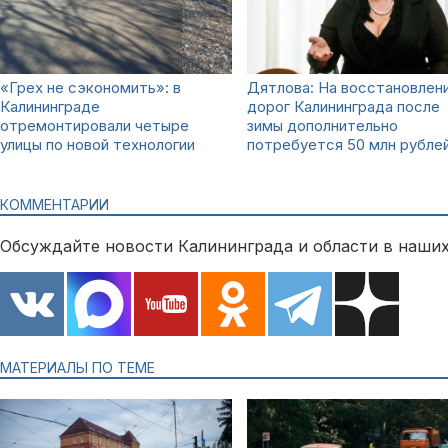
«Грех не сэкономить»: в
Дятлова: На восстановлен
Калининграде
дорог Калининграда после
отремонтировали четыре
зимы дополнительно
улицы по новой технологии
потребуется 50 млн рубле
КОММЕНТАРИИ
Обсуждайте новости Калининграда и области в наших
МАТЕРИАЛЫ ПО ТЕМЕ