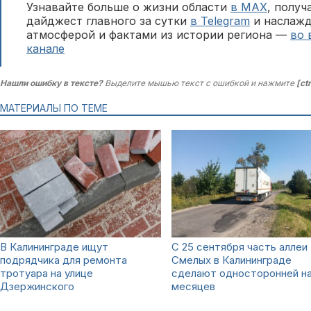
Узнавайте больше о жизни области
в MAX
, полу
дайджест главного за сутки
в Telegram
и наслажд
атмосферой и фактами из истории региона —
во 
канале
Нашли ошибку в тексте?
Выделите мышью текст с ошибкой и нажмите
[ct
МАТЕРИАЛЫ ПО ТЕМЕ
В Калининграде ищут
С 25 сентября часть аллеи
подрядчика для ремонта
Смелых в Калининграде
тротуара на улице
сделают односторонней на
Дзержинского
месяцев