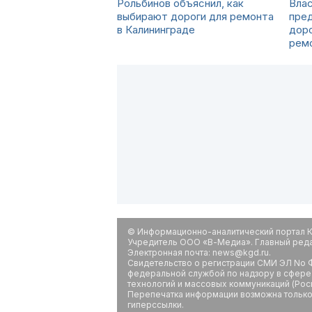
Рольбинов объяснил, как
Влас
выбирают дороги для ремонта
пре
в Калининграде
доро
рем
© Информационно-аналитический портал К
Учредитель ООО «В-Медиа». Главный редак
Электронная почта: news@kgd.ru.
Свидетельство о регистрации СМИ ЭЛ No Ф
федеральной службой по надзору в сфере
технологий и массовых коммуникаций (Рос
Перепечатка информации возможна только 
гиперссылки.