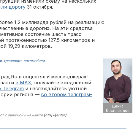
трукции изменили схему на нескольких
ыли дорогу
31 октября.
более 1,2 миллиарда рублей на реализацию
чественные дороги». На эти средства
мативное состояние шесть трасс
ей протяжённостью 127,5 километров и
ой 19,29 километров.
и
,
транспорт
,
автомобили
.
рад.Ru в соцсетях и мессенджерах!
бласти
в MAX
, получайте ежедневный
в Telegram
и наслаждайтесь уютной
тории региона —
во втором телеграм-
Денис
Костоглодов
ст с ошибкой и нажмите
[ctrl]+[enter]