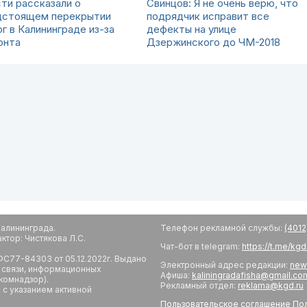
ти рассказали о
Свинцов: Я не очень верю, что
дстоящем перекрытии
подрядчик исправит все
г в Калининграде из-за
дефекты на улице
онта
Дзержинского до ЧМ-2018
алининграда.
Телефон рекламной службы:
(4012
тор: Чистякова Л.С.
Чат-бот в telegram:
https://t.me/kg
С77-84303 от 05.12.2022г. Выдано
Электронный адрес редакции:
new
 связи, информационных
Афиша:
kaliningradafisha@gmail.co
комнадзор).
Рекламный отдел:
reklama@kgd.ru
с указанием активной
Пользовательское соглашение
Пол