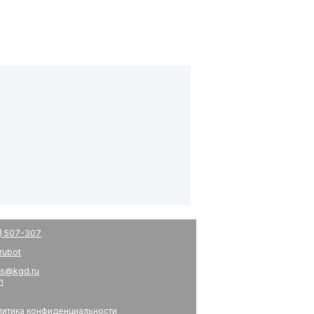
) 507-307
drubot
s@kgd.ru
m
итика конфиденциальности