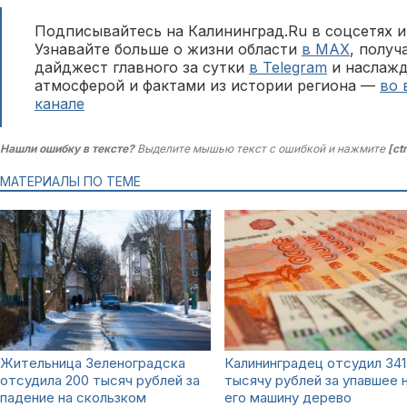
Подписывайтесь на Калининград.Ru в соцсетях и
Узнавайте больше о жизни области
в MAX
, полу
дайджест главного за сутки
в Telegram
и наслажд
атмосферой и фактами из истории региона —
во 
канале
Нашли ошибку в тексте?
Выделите мышью текст с ошибкой и нажмите
[ct
МАТЕРИАЛЫ ПО ТЕМЕ
Жительница Зеленоградска
Калининградец отсудил 341
отсудила 200 тысяч рублей за
тысячу рублей за упавшее 
падение на скользком
его машину дерево