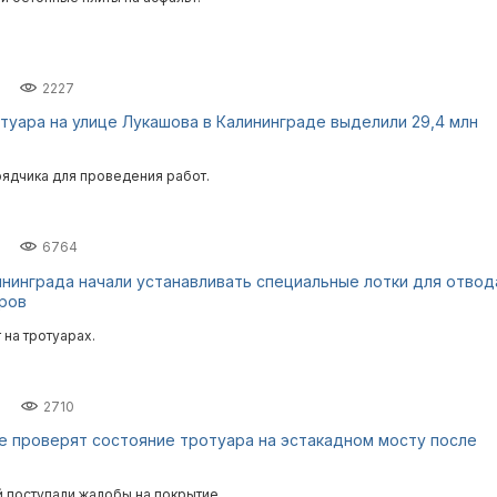
2227
туара на улице Лукашова в Калининграде выделили 29,4 млн
рядчика для проведения работ.
6764
ининграда начали устанавливать специальные лотки для отвод
ров
 на тротуарах.
2710
е проверят состояние тротуара на эстакадном мосту после
й поступали жалобы на покрытие.