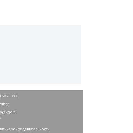
) 507-307
drubot
s@kgd.ru
m
итика конфиденциальности