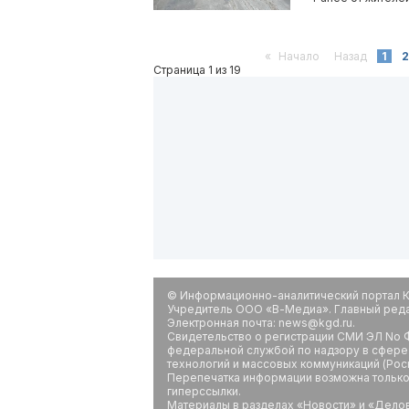
«
Начало
Назад
1
2
Страница 1 из 19
© Информационно-аналитический портал К
Учредитель ООО «В-Медиа». Главный редак
Электронная почта: news@kgd.ru.
Свидетельство о регистрации СМИ ЭЛ No Ф
федеральной службой по надзору в сфере
технологий и массовых коммуникаций (Рос
Перепечатка информации возможна только 
гиперссылки.
Материалы в разделах «Новости» и «Дело