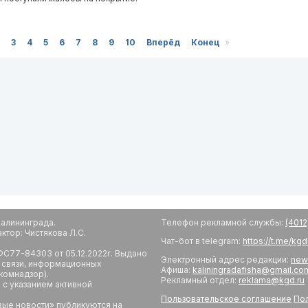
3
4
5
6
7
8
9
10
Вперёд
Конец
»
алининграда.
Телефон рекламной службы:
(4012
тор: Чистякова Л.С.
Чат-бот в telegram:
https://t.me/kg
С77-84303 от 05.12.2022г. Выдано
Электронный адрес редакции:
new
 связи, информационных
Афиша:
kaliningradafisha@gmail.co
комнадзор).
Рекламный отдел:
reklama@kgd.ru
с указанием активной
Пользовательское соглашение
Пол
вые новости» публикуются на