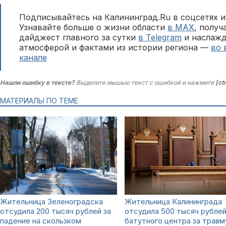
Подписывайтесь на Калининград.Ru в соцсетях и
Узнавайте больше о жизни области
в MAX
, полу
дайджест главного за сутки
в Telegram
и наслажд
атмосферой и фактами из истории региона —
во 
канале
Нашли ошибку в тексте?
Выделите мышью текст с ошибкой и нажмите
[ct
МАТЕРИАЛЫ ПО ТЕМЕ
Жительница Зеленоградска
Жительница Калининграда
отсудила 200 тысяч рублей за
отсудила 500 тысяч рублей
падение на скользком
батутного центра за травм