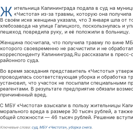
Ж
ительница Калининграда подала в суд на муни
«Чистота» из-за травмы, которую она получила 
В своём иске женщина указала, что 3 января шла от т
хлебозавода на улице Галицкого, поскользнулась и упа
пешеход повредила руку, и её положили в больницу.
Женщина посчитала, что получила травму по вине МБ
которого своевременно не расчистили и не обработал
корреспонденту Калининград.Ru рассказали в пресс-
районного суда.
Во время заседания представитель «Чистоты» утвержд
проводилась соответствующая уборка и обработка тр
установил, что участок не посыпали специальными 
реагентами. В результате предприятие обязали возм
причинённый вред.
С МБУ «Чистота» взыскали в пользу жительницы Кал
морального вреда в размере 30 тысяч рублей, а также
общей сложности — 46 тысяч рублей. Решение вступи
Ключевые слова:
суд
,
МБУ «Чистота»
,
уборка снега
.