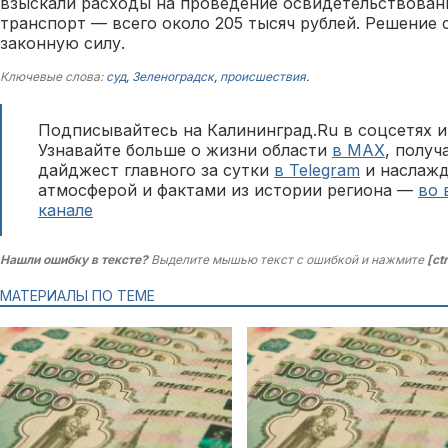
взыскали расходы на проведение освидетельствовани
транспорт — всего около 205 тысяч рублей. Решение 
законную силу.
Ключевые слова:
суд
,
Зеленоградск
,
происшествия
.
Подписывайтесь на Калининград.Ru в соцсетях и
Узнавайте больше о жизни области
в MAX
, полу
дайджест главного за сутки
в Telegram
и наслажд
атмосферой и фактами из истории региона —
во 
канале
Нашли ошибку в тексте?
Выделите мышью текст с ошибкой и нажмите
[ct
МАТЕРИАЛЫ ПО ТЕМЕ