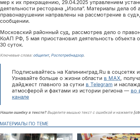
мер к их прекращению, 29.04.2025 управлением уста
деятельности ресторана „Изола”. Материалы дела об
правонарушении направлены на рассмотрение в суд»,
сообщении.
Московский районный суд, рассмотрев дело о правон
КоАП РФ, 5 мая приостановил деятельность объекта 
30 суток.
Ключевые слова:
общепит
,
Роспотребнадзор
.
Подписывайтесь на Калининград.Ru в соцсетях и
Узнавайте больше о жизни области
в MAX
, полу
дайджест главного за сутки
в Telegram
и наслажд
атмосферой и фактами из истории региона —
во 
канале
Нашли ошибку в тексте?
Выделите мышью текст с ошибкой и нажмите
[ct
МАТЕРИАЛЫ ПО ТЕМЕ