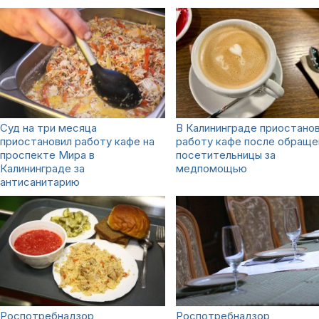
Суд на три месяца
В Калининграде приостано
приостановил работу кафе на
работу кафе после обраще
проспекте Мира в
посетительницы за
Калининграде за
медпомощью
антисанитарию
Роспотребнадзор
Роспотребнадзор