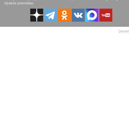
правах рекламы.
Devel