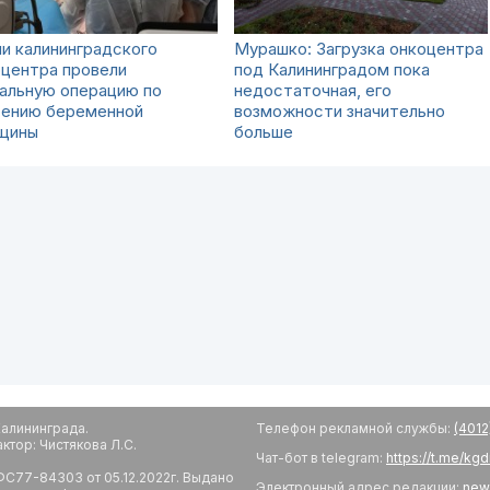
и калининградского
Мурашко: Загрузка онкоцентра
оцентра провели
под Калининградом пока
альную операцию по
недостаточная, его
сению беременной
возможности значительно
щины
больше
алининграда.
Телефон рекламной службы:
(4012
тор: Чистякова Л.С.
Чат-бот в telegram:
https://t.me/kg
С77-84303 от 05.12.2022г. Выдано
Электронный адрес редакции:
new