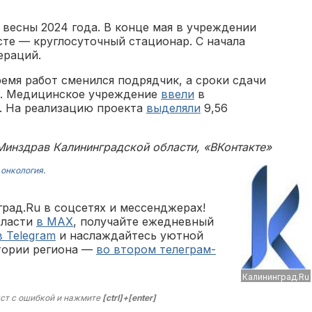
весны 2024 года. В конце мая в учреждении
усте — круглосуточный стационар. С начала
ераций.
ремя работ сменился подрядчик, а сроки сдачи
и. Медицинское учреждение
ввели
в
а. На реализацию проекта
выделяли
9,56
Минздрав Калининградской области, «ВКонтакте»
,
онкология
.
рад.Ru в соцсетях и мессенджерах!
бласти
в MAX
, получайте ежедневный
в Telegram
и наслаждайтесь уютной
тории региона —
во втором телеграм-
Калининград.Ru
ст с ошибкой и нажмите
[ctrl]+[enter]