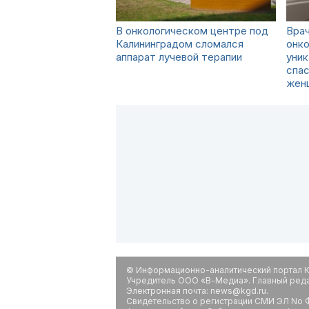
В онкологическом центре под
Врач
Калининградом сломался
онк
аппарат лучевой терапии
уник
спа
жен
© Информационно-аналитический портал К
Учредитель ООО «В-Медиа». Главный редак
Электронная почта: news@kgd.ru.
Свидетельство о регистрации СМИ ЭЛ No Ф