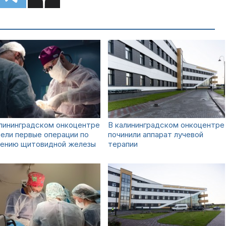
лининградском онкоцентре
В калининградском онкоцентре
ели первые операции по
починили аппарат лучевой
лению щитовидной железы
терапии