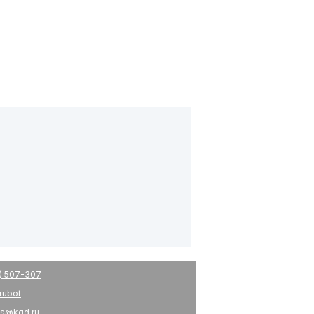
) 507-307
drubot
s@kgd.ru