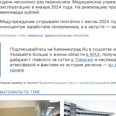
сдачи несколько раз переносили. Медицинское учре
эксплуатацию в январе 2024 года. На реализацию пр
миллиарда рублей.
Медучреждение открывали поэтапно с весны 2024 год
онкоцентре заработала поликлиника, а в августе — к
Ключевые слова:
медицина
,
Здравоохранение
,
онкология
.
Подписывайтесь на Калининград.Ru в соцсетях и
Узнавайте больше о жизни области
в MAX
, полу
дайджест главного за сутки
в Telegram
и наслажд
атмосферой и фактами из истории региона —
во 
канале
Нашли ошибку в тексте?
Выделите мышью текст с ошибкой и нажмите
[ct
МАТЕРИАЛЫ ПО ТЕМЕ