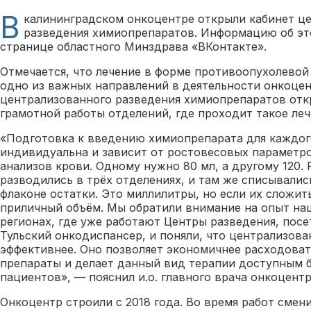
В
калининградском онкоцентре открыли кабинет ц
разведения химиопрепаратов. Информацию об эт
странице областного Минздрава «ВКонтакте».
Отмечается, что лечение в форме противоопухолевой
одно из важных направлений в деятельности онкоцен
централизованного разведения химиопрепаратов отк
грамотной работы отделений, где проходит такое леч
«Подготовка к введению химиопрепарата для каждог
индивидуальна и зависит от ростовесовых параметро
анализов крови. Одному нужно 80 мл, а другому 120.
разводились в трёх отделениях, и там же списывали
флаконе остатки. Это миллилитры, но если их сложить
приличный объём. Мы обратили внимание на опыт наш
регионах, где уже работают Центры разведения, посе
Тульский онкодиспансер, и поняли, что централизов
эффективнее. Оно позволяет экономичнее расходова
препараты и делает данный вид терапии доступным 
пациентов», — пояснил и.о. главного врача онкоцент
Онкоцентр строили с 2018 года. Во время работ смени