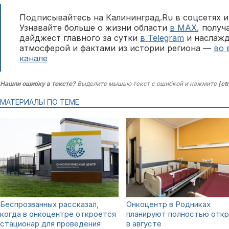
Подписывайтесь на Калининград.Ru в соцсетях и
Узнавайте больше о жизни области
в MAX
, полу
дайджест главного за сутки
в Telegram
и наслажд
атмосферой и фактами из истории региона —
во 
канале
Нашли ошибку в тексте?
Выделите мышью текст с ошибкой и нажмите
[ct
МАТЕРИАЛЫ ПО ТЕМЕ
Беспрозванных рассказал,
Онкоцентр в Родниках
когда в онкоцентре откроется
планируют полностью отк
стационар для проведения
в августе