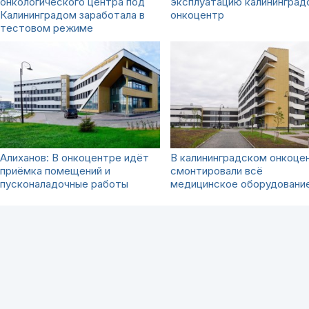
онкологического центра под
эксплуатацию калининград
Калининградом заработала в
онкоцентр
тестовом режиме
Алиханов: В онкоцентре идёт
В калининградском онкоце
приёмка помещений и
смонтировали всё
пусконаладочные работы
медицинское оборудовани