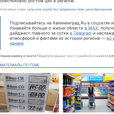
обеспокоено ростом цен в регионе.
Ключевые слова:
сельское хозяйство
,
продовольствие
,
ценообразование
.
Подписывайтесь на Калининград.Ru в соцсетях и
Узнавайте больше о жизни области
в MAX
, полу
дайджест главного за сутки
в Telegram
и наслажд
атмосферой и фактами из истории региона —
во 
канале
Нашли ошибку в тексте?
Выделите мышью текст с ошибкой и нажмите
[ct
МАТЕРИАЛЫ ПО ТЕМЕ