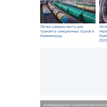
Литва снизила квоту для
Литв
транзита санкционных грузов в
пере
Калининград
Кали
2023
© Информационно-аналитический портал К