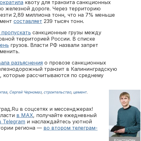
ократила
квоту для транзита санкционных
по железной дороге. Через территорию
езти 2,89 миллиона тонн, что на 7% меньше
емент
составляет
239 тысяч тонн.
 пропускать
санкционные грузы между
овной территорией России. В списке
ень
грузов. Власти РФ назвали запрет
менить.
ала разъяснения
о провозе санкционных
 железнодорожный транзит в Калининградскую
, которые рассчитываются по среднему
итва
,
Сергей Черномаз
,
строительство
,
цемент
.
рад.Ru в соцсетях и мессенджерах!
бласти
в MAX
, получайте ежедневный
в Telegram
и наслаждайтесь уютной
тории региона —
во втором телеграм-
Константин