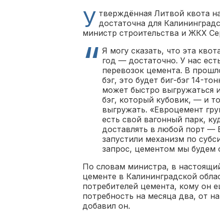
У
тверждённая Литвой квота н
достаточна для Калининградс
министр строительства и ЖКХ Се
Я могу сказать, что эта квот
год — достаточно. У нас ес
перевозок цемента. В прошло
бэг, это будет биг-бэг 14-т
может быстро выгружаться и 
бэг, который кубовик, — и то
выгружать. «Евроцемент гру
есть свой вагонный парк, ку
доставлять в любой порт — 
запустили механизм по субс
запрос, цементом мы будем 
По словам министра, в настоящи
цементе в Калининградской облас
потребителей цемента, кому он е
потребность на месяца два, от н
добавил он.