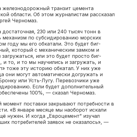
а железнодорожный транзит цемента
кой области. Об этом журналистам рассказал
ргей Черномаз.
а достаточная, 230 или 240 тысяч тонн в
ть механизм по субсидированию морских
м году мы его обкатали. Это будет биг-
онный, который с механическим замком и
загружаться, или это будет просто биг-
, и то, и то мы научились и загружать, и
п» тоже эту историю обкатал. У них уже
да они могут автоматически догружать и
Бронку или Усть-Лугу. Перевозчики уже
идированию. Если будет дополнительный
обеспечены 100%, — сказал Черномаз.
й момент поставки закрывают потребности в
ти. «В январе месяце мы наоборот искали
щё нужен. И когда „Евроцемент” изучал
аших потребителей заявок не оказалось», —