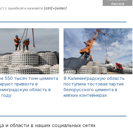
Амозов
ст с ошибкой и нажмите
[ctrl]+[enter]
е 550 тысяч тонн цемента
В Калининградскую область
ируют привезти в
поступила тестовая партия
нинградскую область в
белорусского цемента в
 году
мягких контейнерах
а и области в наших социальных сетях