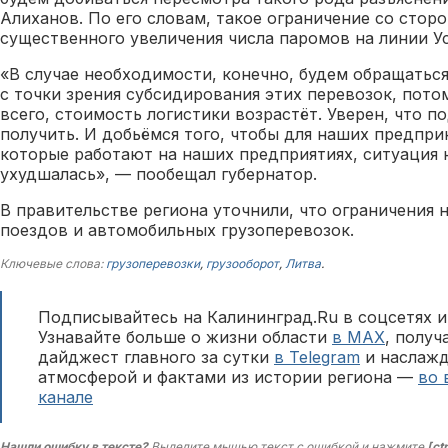
Алиханов. По его словам, такое ограничение со стор
существенного увеличения числа паромов на линии У
«В случае необходимости, конечно, будем обращатьс
с точки зрения субсидирования этих перевозок, пото
всего, стоимость логистики возрастёт. Уверен, что 
получить. И добьёмся того, чтобы для наших предпри
которые работают на наших предприятиях, ситуация н
ухудшалась», — пообещал губернатор.
В правительстве региона уточнили, что ограничения 
поездов и автомобильных грузоперевозок.
Ключевые слова:
грузоперевозки
,
грузооборот
,
Литва
.
Подписывайтесь на Калининград.Ru в соцсетях и
Узнавайте больше о жизни области
в MAX
, полу
дайджест главного за сутки
в Telegram
и наслажд
атмосферой и фактами из истории региона —
во 
канале
Нашли ошибку в тексте?
Выделите мышью текст с ошибкой и нажмите
[ct