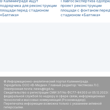
В Калининграде ищут
Главгосэкспертиза одобри
подрядчика для реконструкции
проект реконструкции
площади перед стадионом
площади с фонтаном пере
«Балтика»
стадионом «Балтика»
© Информационно-аналитический портал Калининграда.
Учредитель ООО «В-Медиа». Главный редактор: Чистякова Л.С.
Электронная почта: news@kgd.ru.
Свидетельство о регистрации СМИ ЭЛ No ФС77-84303 от 05.12.2022г.
федеральной службой по надзору в сфере связи, информационных
технологий и массовых коммуникаций (Роскомнадзор).
Перепечатка информации возможна только с указанием активной
гиперссылки.