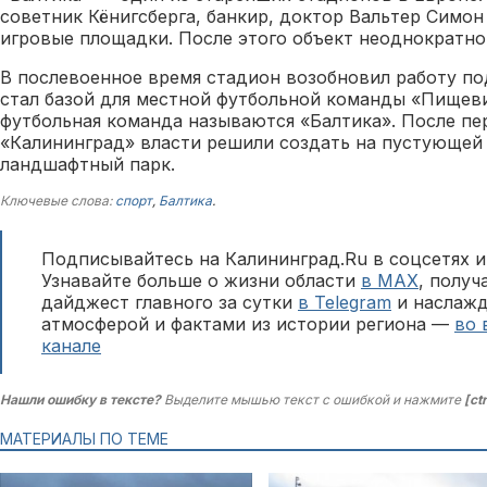
советник Кёнигсберга, банкир, доктор Вальтер Симон
игровые площадки. После этого объект неоднократно
В послевоенное время стадион возобновил работу п
стал базой для местной футбольной команды «Пищевик
футбольная команда называются «Балтика». После пе
«Калининград» власти решили создать на пустующей
ландшафтный парк.
Ключевые слова:
спорт
,
Балтика
.
Подписывайтесь на Калининград.Ru в соцсетях и
Узнавайте больше о жизни области
в MAX
, полу
дайджест главного за сутки
в Telegram
и наслажд
атмосферой и фактами из истории региона —
во 
канале
Нашли ошибку в тексте?
Выделите мышью текст с ошибкой и нажмите
[ct
МАТЕРИАЛЫ ПО ТЕМЕ