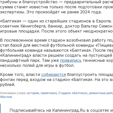
трибуны и благоустройство — предварительный расчёт
сумма станет известна только после подготовки про
экспертизы. Это произойдёт не ранее 2024 года.
«Балтика» — один из старейших стадионов в Европе. 
советник Кёнигсберга, банкир, доктор Вальтер Симон
игровые площадки. После этого объект неоднократно
В послевоенное время стадион возобновил работу п
стал базой для местной футбольной команды «Пищевик
футбольная команда называются «Балтика». После пе
«Калининград» власти решили создать на пустующей
ландшафтный парк. Там уже
появились
теннисные кор
несколько полей для игры в футбол.
Кроме того, власти
собираются
благоустроить площад
фонтан перед входом на стадион «Балтика». На это в
рублей.
Ключевые слова:
история
,
памятники
,
Стадион «Балтика»
,
ремонтные раб
Маслов
.
Подписывайтесь на Калининград.Ru в соцсетях и