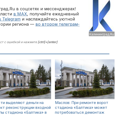
рад.Ru в соцсетях и мессенджерах!
бласти
в MAX
, получайте ежедневный
в Telegram
и наслаждайтесь уютной
тории региона —
во втором телеграм-
Калининград.Ru
ст с ошибкой и нажмите
[ctrl]+[enter]
ти выделяют деньги на
Маслов: При ремонте ворот
кт реконструкции входной
стадиона «Балтика» может
пы стадиона «Балтика» в
потребоваться демонтаж