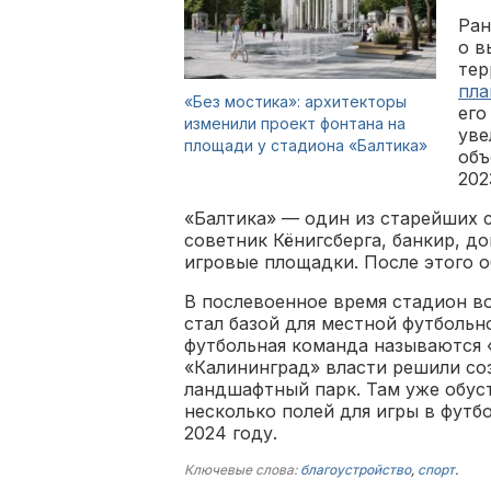
Ран
о в
тер
пла
«Без мостика»: архитекторы
его
изменили проект фонтана на
уве
площади у стадиона «Балтика»
объ
202
«Балтика» — один из старейших с
советник Кёнигсберга, банкир, д
игровые площадки. После этого 
В послевоенное время стадион в
стал базой для местной футбольн
футбольная команда называются «
«Калининград» власти решили со
ландшафтный парк. Там уже обус
несколько полей для игры в фут
2024 году.
Ключевые слова:
благоустройство
,
спорт
.