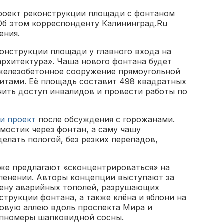
роект реконструкции площади с фонтаном
Об этом корреспонденту Калининград.Ru
ения.
нструкции площади у главного входа на
архитектура». Чаша нового фонтана будет
железобетонное сооружение прямоугольной
итами. Её площадь составит 498 квадратных
чить доступ инвалидов и провести работы по
и проект
после обсуждения с горожанами.
мостик через фонтан, а саму чашу
елать пологой, без резких перепадов,
же предлагают «сконцентрироваться» на
ленении. Авторы концепции выступают за
ену аварийных тополей, разрушающих
струкции фонтана, а также клёна и яблони на
овую аллею вдоль проспекта Мира и
пномеры шапковидной сосны.