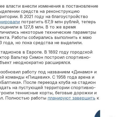
ее власти внесли изменения в постановление
ыделении средств на реконструкцию
ритории. В 2021 году на благоустройство
нировали
потратить 67,9 млн рублей, теперь
 оценили в 127,8 млн. В то же время
личились некоторые технические параметры
екта. Работы собирались выполнить к маю
3 года, но пока средства не выделили.
тадионов в Европе. В 1892 году городской
октор Вальтер Симон построил спортивно-
объект неоднократно расширялся.
озобновил работу под названием «Динамо» и
ой команды «Пищевик». С 1958 года арена и
Балтика». После переезда клуба на стадион
здать на пустующей территории спортивно-
троили теннисные корты, беговые дорожки и
бол. Полностью работы
планируют завершить
к