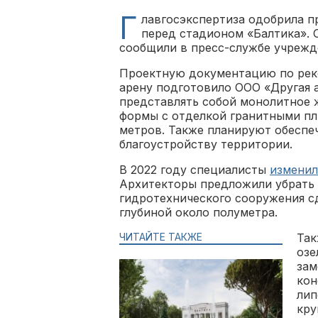
Г
лавгосэкспертиза одобрила п
перед стадионом «Балтика». 
сообщили в пресс-службе учрежд
Проектную документацию по реко
арену подготовило ООО «Другая 
представлять собой монолитное 
формы с отделкой гранитными пл
метров. Также планируют обеспе
благоустройству территории.
В 2022 году специалисты
изменил
Архитекторы предложили убрать 
гидротехнического сооружения сд
глубиной около полуметра.
ЧИТАЙТЕ ТАКЖЕ
Так
озе
зам
кон
лип
кру