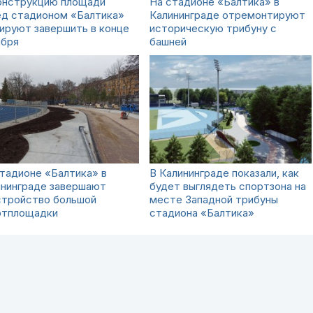
онструкцию площади
На стадионе «Балтика» в
ед стадионом «Балтика»
Калининграде отремонтируют
ируют завершить в конце
историческую трибуну с
ября
башней
тадионе «Балтика» в
В Калининграде показали, как
ининграде завершают
будет выглядеть спортзона на
стройство большой
месте Западной трибуны
ртплощадки
стадиона «Балтика»