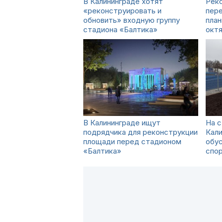
В Калининграде хотят
Рек
«реконструировать и
пер
обновить» входную группу
план
стадиона «Балтика»
окт
В Калининграде ищут
На с
подрядчика для реконструкции
Кал
площади перед стадионом
обу
«Балтика»
спо