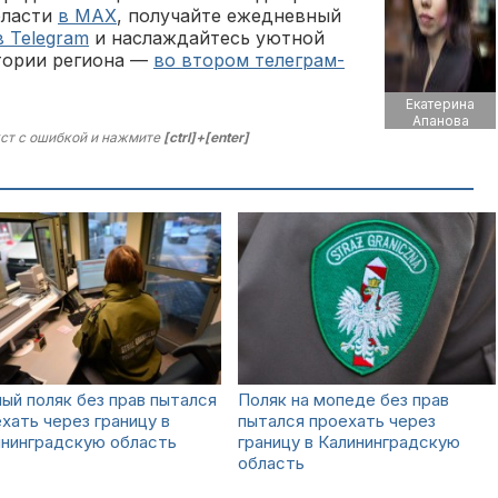
бласти
в MAX
, получайте ежедневный
в Telegram
и наслаждайтесь уютной
тории региона —
во втором телеграм-
Екатерина
Апанова
ст с ошибкой и нажмите
[ctrl]+[enter]
ый поляк без прав пытался
Поляк на мопеде без прав
хать через границу в
пытался проехать через
ининградскую область
границу в Калининградскую
область