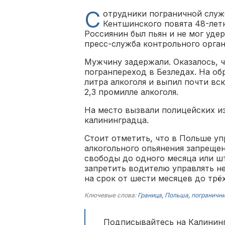
С
отрудники пограничной служ
Кентшинского повята 48-лет
Россиянин был пьян и не мог уде
пресс-служба контрольного орган
Мужчину задержали. Оказалось, ч
погранпереход в Безледах. На об
литра алкоголя и выпил почти вс
2,3 промилле алкоголя.
На место вызвали полицейских и
калининградца.
Стоит отметить, что в Польше у
алкогольного опьянения запрещен
свободы до одного месяца или шт
запретить водителю управлять 
на срок от шести месяцев до трёх
Ключевые слова:
Граница
,
Польша
,
пограничн
Подписывайтесь на Калининг