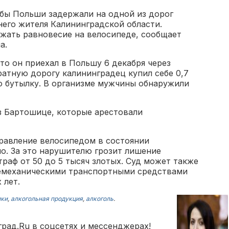
бы Польши задержали на одной из дорог
него жителя Калининградской области.
ржать равновесие на велосипеде, сообщает
а.
то он приехал в Польшу 6 декабря через
ратную дорогу калининградец купил себе 0,7
ю бутылку. В организме мужчины обнаружили
з Бартошице, которые арестовали
правление велосипедом в состоянии
о. За это нарушителю грозит лишение
раф от 50 до 5 тысяч злотых. Суд может также
немеханическими транспортными средствами
 лет.
ики
,
алкогольная продукция
,
алкоголь
.
рад.Ru в соцсетях и мессенджерах!