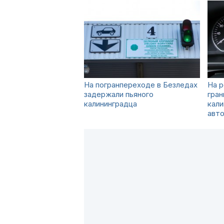
На погранпереходе в Безледах
На 
задержали пьяного
гран
калининградца
кали
авт