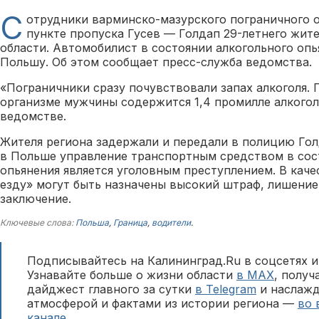
С
отрудники варминско-мазурского пограничного 
пункте пропуска Гусев — Голдап 29-летнего жит
области. Автомобилист в состоянии алкогольного опь
Польшу. Об этом сообщает пресс-служба ведомства.
«Пограничники сразу почувствовали запах алкоголя. 
организме мужчины содержится 1,4 промилле алкогол
ведомстве.
Жителя региона задержали и передали в полицию Гол
в Польше управление транспортным средством в сос
опьянения является уголовным преступлением. В каче
езду» могут быть назначены высокий штраф, лишение
заключение.
Ключевые слова:
Польша
,
Граница
,
водители
.
Подписывайтесь на Калининград.Ru в соцсетях и
Узнавайте больше о жизни области
в MAX
, полу
дайджест главного за сутки
в Telegram
и наслажд
атмосферой и фактами из истории региона —
во 
канале