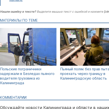
Нашли ошибку в тексте?
Выделите мышью текст с ошибкой и нажмите
[ct
МАТЕРИАЛЫ ПО ТЕМЕ
Польские пограничники
Пьяный поляк без прав пыт
задержали в Безледах пьяного
проехать через границу в
водителя грузовика из
Калининградскую область
Калининграда
КОММЕНТАРИИ
Обсуждайте новости Калининграда и области в наших