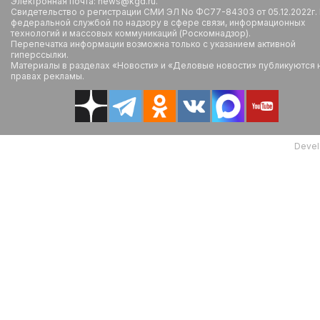
Электронная почта: news@kgd.ru.
Свидетельство о регистрации СМИ ЭЛ No ФС77-84303 от 05.12.2022г.
федеральной службой по надзору в сфере связи, информационных
технологий и массовых коммуникаций (Роскомнадзор).
Перепечатка информации возможна только с указанием активной
гиперссылки.
Материалы в разделах «Новости» и «Деловые новости» публикуются 
правах рекламы.
Devel