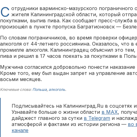
С
отрудники варминско-мазурского пограничного 
жителя Калининградской области, который отпра
покупками, выпив пива. Как сообщает пресс-служба 
произошёл в пункте пропуска Багратионовск — Безле
По словам пограничников, во время проверки офицер
алкоголя от 44-летнего россиянина. Оказалось, что в 
промилле алкоголя. Калининградец объяснил это тем,
пива и решил в 17 часов поехать за покупками в Поль
Мужчина согласился добровольно понести наказание 
Кроме того, ему был выдан запрет на управление авт
восьми месяцев.
Ключевые слова:
Польша
,
алкоголь
.
Подписывайтесь на Калининград.Ru в соцсетях и
Узнавайте больше о жизни области
в MAX
, полу
дайджест главного за сутки
в Telegram
и наслажд
атмосферой и фактами из истории региона —
во 
канале