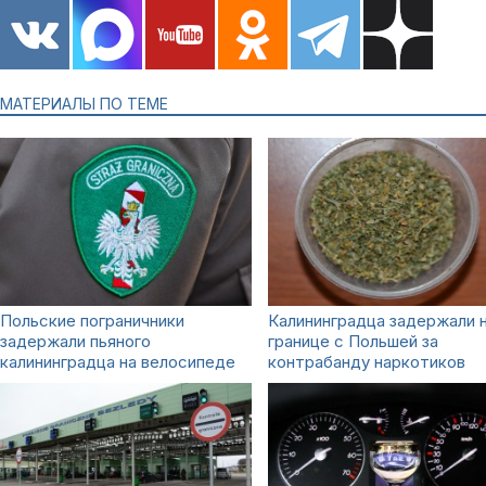
МАТЕРИАЛЫ ПО ТЕМЕ
Польские пограничники
Калининградца задержали 
задержали пьяного
границе с Польшей за
калининградца на велосипеде
контрабанду наркотиков