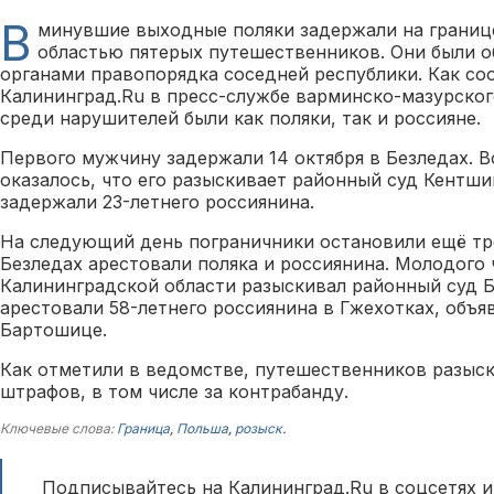
В
минувшие выходные поляки задержали на границ
областью пятерых путешественников. Они были о
органами правопорядка соседней республики. Как с
Калининград.Ru в пресс-службе варминско-мазурског
среди нарушителей были как поляки, так и россияне.
Первого мужчину задержали 14 октября в Безледах. 
оказалось, что его разыскивает районный суд Кентши
задержали 23-летнего россиянина.
На следующий день пограничники остановили ещё тр
Безледах арестовали поляка и россиянина. Молодого 
Калининградской области разыскивал районный суд Б
арестовали 58-летнего россиянина в Гжехотках, объя
Бартошице.
Как отметили в ведомстве, путешественников разыск
штрафов, в том числе за контрабанду.
Ключевые слова:
Граница
,
Польша
,
розыск
.
Подписывайтесь на Калининград.Ru в соцсетях и