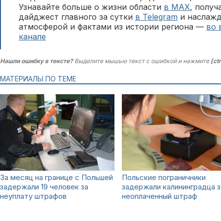
Узнавайте больше о жизни области
в MAX
, полу
дайджест главного за сутки
в Telegram
и наслажд
атмосферой и фактами из истории региона —
во 
канале
Нашли ошибку в тексте?
Выделите мышью текст с ошибкой и нажмите
[ct
МАТЕРИАЛЫ ПО ТЕМЕ
За месяц на границе с Польшей
Польские пограничники
задержали 19 человек за
задержали калининградца з
неуплату штрафов
неоплаченный штраф