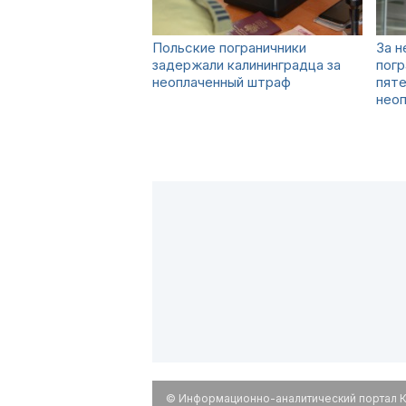
Польские пограничники
За н
задержали калининградца за
погр
неоплаченный штраф
пяте
нео
© Информационно-аналитический портал К