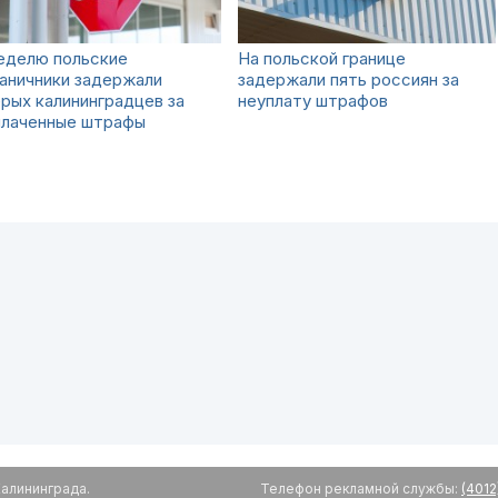
еделю польские
На польской границе
аничники задержали
задержали пять россиян за
рых калининградцев за
неуплату штрафов
плаченные штрафы
алининграда.
Телефон рекламной службы:
(4012