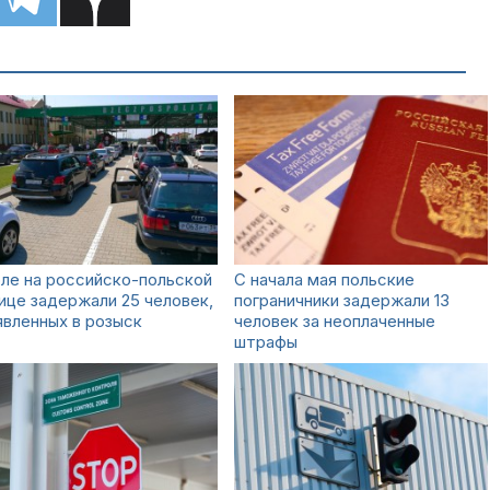
ле на российско-польской
С начала мая польские
ице задержали 25 человек,
пограничники задержали 13
вленных в розыск
человек за неоплаченные
штрафы