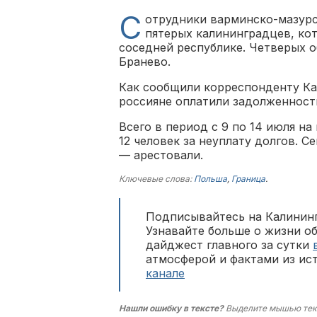
С
отрудники варминско-мазурс
пятерых калининградцев, ко
соседней республике. Четверых 
Бранево.
Как сообщили корреспонденту Ка
россияне оплатили задолженност
Всего в период с 9 по 14 июля н
12 человек за неуплату долгов. 
— арестовали.
Ключевые слова:
Польша
,
Граница
.
Подписывайтесь на Калининг
Узнавайте больше о жизни о
дайджест главного за сутки
атмосферой и фактами из ис
канале
Нашли ошибку в тексте?
Выделите мышью тек