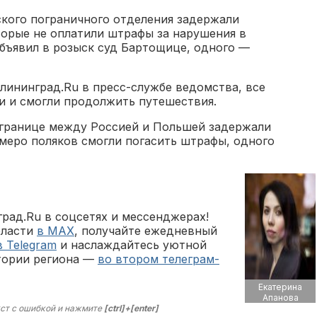
кого пограничного отделения задержали
торые не оплатили штрафы за нарушения в
объявил в розыск суд Бартощице, одного —
лининград.Ru в пресс-службе ведомства, все
и и смогли продолжить путешествия.
а границе между Россией и Польшей задержали
Семеро поляков смогли погасить штрафы, одного
рад.Ru в соцсетях и мессенджерах!
бласти
в MAX
, получайте ежедневный
в Telegram
и наслаждайтесь уютной
тории региона —
во втором телеграм-
Екатерина
Апанова
ст с ошибкой и нажмите
[ctrl]+[enter]