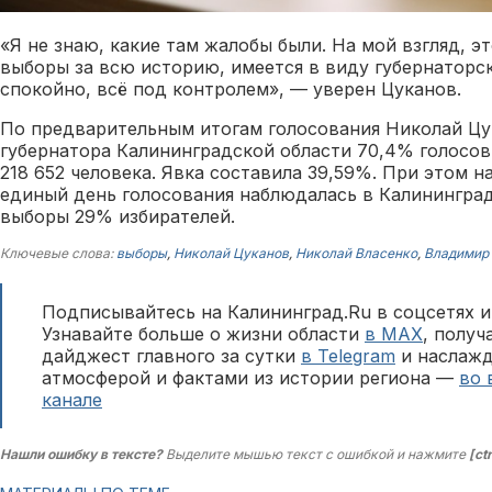
«Я не знаю, какие там жалобы были. На мой взгляд, 
выборы за всю историю, имеется в виду губернаторск
спокойно, всё под контролем», — уверен Цуканов.
По предварительным итогам голосования Николай Ц
губернатора Калининградской области 70,4% голосов.
218 652 человека. Явка составила 39,59%. При этом 
единый день голосования наблюдалась в Калининград
выборы 29% избирателей.
Ключевые слова:
выборы
,
Николай Цуканов
,
Николай Власенко
,
Владимир
Подписывайтесь на Калининград.Ru в соцсетях и
Узнавайте больше о жизни области
в MAX
, полу
дайджест главного за сутки
в Telegram
и наслажд
атмосферой и фактами из истории региона —
во 
канале
Нашли ошибку в тексте?
Выделите мышью текст с ошибкой и нажмите
[ct