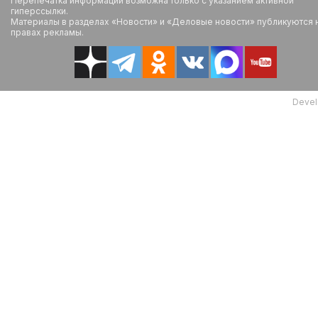
Перепечатка информации возможна только с указанием активной
гиперссылки.
Материалы в разделах «Новости» и «Деловые новости» публикуются 
правах рекламы.
Devel