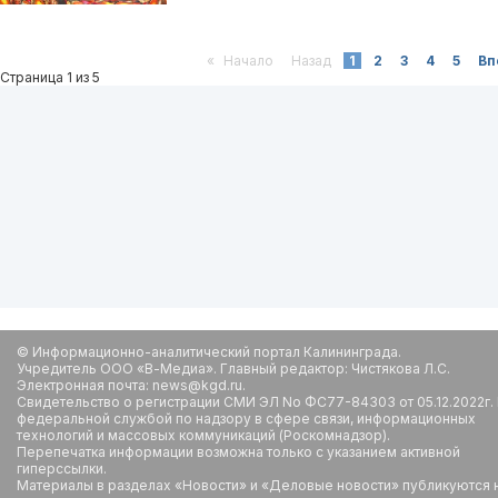
«
Начало
Назад
1
2
3
4
5
Вп
Страница 1 из 5
© Информационно-аналитический портал Калининграда.
Учредитель ООО «В-Медиа». Главный редактор: Чистякова Л.С.
Электронная почта: news@kgd.ru.
Свидетельство о регистрации СМИ ЭЛ No ФС77-84303 от 05.12.2022г.
федеральной службой по надзору в сфере связи, информационных
технологий и массовых коммуникаций (Роскомнадзор).
Перепечатка информации возможна только с указанием активной
гиперссылки.
Материалы в разделах «Новости» и «Деловые новости» публикуются 