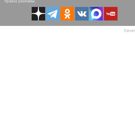
правах рекламы.
Devel