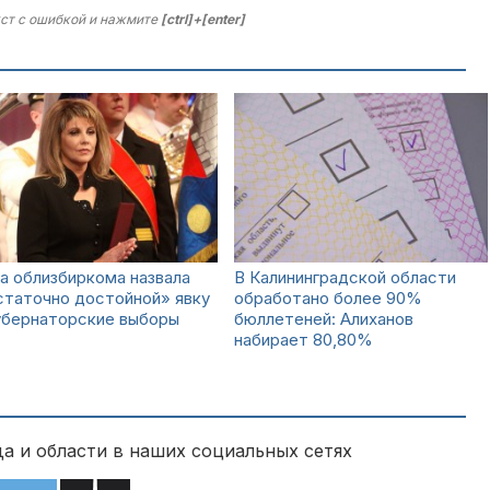
ст с ошибкой и нажмите
[ctrl]+[enter]
а облизбиркома назвала
В Калининградской области
статочно достойной» явку
обработано более 90%
убернаторские выборы
бюллетеней: Алиханов
набирает 80,80%
а и области в наших социальных сетях