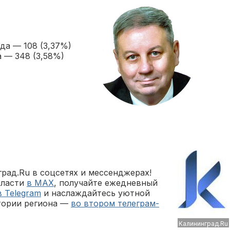
да — 108 (3,37%)
 — 348 (3,58%)
рад.Ru в соцсетях и мессенджерах!
бласти
в MAX
, получайте ежедневный
в Telegram
и наслаждайтесь уютной
тории региона —
во втором телеграм-
Kaлининград.Ru