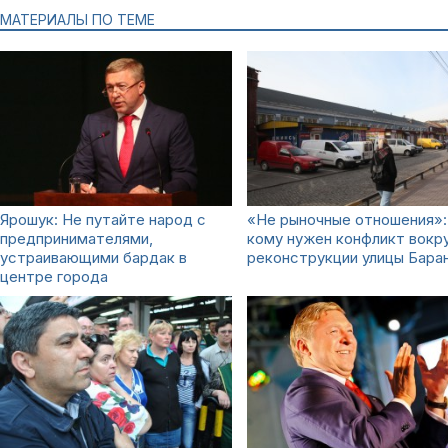
МАТЕРИАЛЫ ПО ТЕМЕ
Ярошук: Не путайте народ с
«Не рыночные отношения»:
предпринимателями,
кому нужен конфликт вокр
устраивающими бардак в
реконструкции улицы Бара
центре города