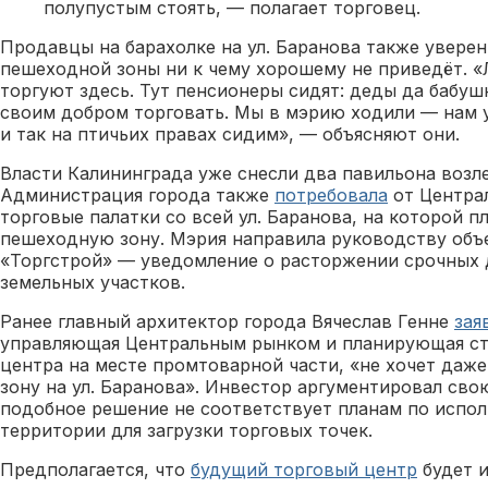
полупустым стоять, — полагает торговец.
Продавцы на барахолке на ул. Баранова также уверен
пешеходной зоны ни к чему хорошему не приведёт. 
торгуют здесь. Тут пенсионеры сидят: деды да бабуш
своим добром торговать. Мы в мэрию ходили — нам 
и так на птичьих правах сидим», — объясняют они.
Власти Калининграда уже снесли два павильона возле
Администрация города также
потребовала
от Центра
торговые палатки со всей ул. Баранова, на которой 
пешеходную зону. Мэрия направила руководству объ
«Торгстрой» — уведомление о расторжении срочных
земельных участков.
Ранее главный архитектор города Вячеслав Генне
зая
управляющая Центральным рынком и планирующая ст
центра на месте промтоварной части, «не хочет да
зону на ул. Баранова». Инвестор аргументировал сво
подобное решение не соответствует планам по испо
территории для загрузки торговых точек.
Предполагается, что
будущий торговый центр
будет и