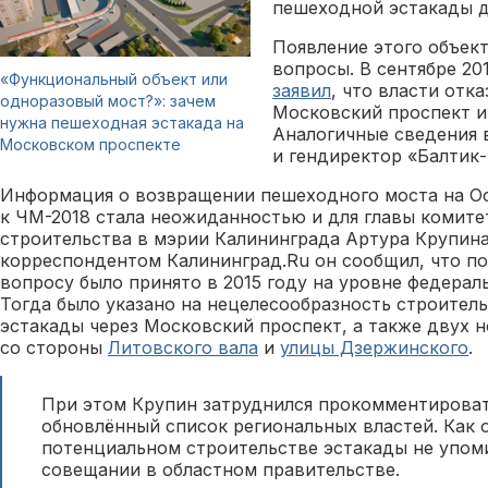
пешеходной эстакады 
Появление этого объект
вопросы. В сентябре 20
«Функциональный объект или
заявил
, что власти отк
одноразовый мост?»: зачем
Московский проспект из
нужна пешеходная эстакада на
Аналогичные сведения 
Московском проспекте
и гендиректор «Балтик
Информация о возвращении пешеходного моста на Ос
к ЧМ-2018 стала неожиданностью и для главы комите
строительства в мэрии Калининграда Артура Крупина.
корреспондентом Калининград.Ru он сообщил, что п
вопросу было принято в 2015 году на уровне федерал
Тогда было указано на нецелесообразность строител
эстакады через Московский проспект, а также двух 
со стороны
Литовского вала
и
улицы Дзержинского
.
При этом Крупин затруднился прокомментироват
обновлённый список региональных властей. Как 
потенциальном строительстве эстакады не упом
совещании в областном правительстве.