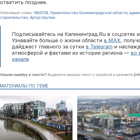
ответить позднее.
Ключевые слова:
ЧМ2018
,
Правительство Калининградской области
,
админ
строительство
,
Артур Крупин
.
Подписывайтесь на Калининград.Ru в соцсетях и
Узнавайте больше о жизни области
в MAX
, полу
дайджест главного за сутки
в Telegram
и наслажд
атмосферой и фактами из истории региона —
во 
канале
Нашли ошибку в тексте?
Выделите мышью текст с ошибкой и нажмите
[ct
МАТЕРИАЛЫ ПО ТЕМЕ