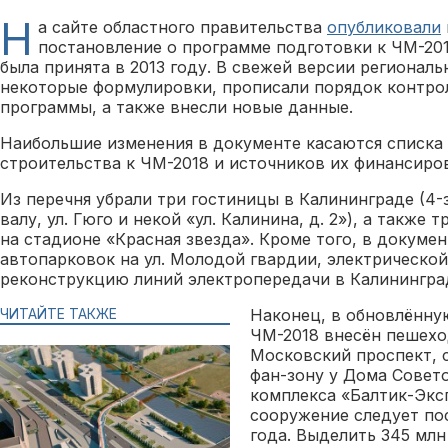
Н
а сайте областного правительства
опубликовали
постановление о программе подготовки к ЧМ-201
была принята в 2013 году. В свежей версии регионал
некоторые формулировки, прописали порядок контро
программы, а также внесли новые данные.
Наибольшие изменения в документе касаются списка 
строительства к ЧМ-2018 и источников их финансиро
Из перечня убрали три гостиницы в Калининграде (4
валу, ул. Гюго и некой «ул. Калинина, д. 2»), а такж
на стадионе «Красная звезда». Кроме того, в докуме
автопарковок на ул. Молодой гвардии, электрическо
реконструкцию линий электропередачи в Калинингра
ЧИТАЙТЕ ТАКЖЕ
Наконец, в обновлённ
ЧМ-2018 внесён пешехо
Московский проспект,
фан-зону у Дома Совет
комплекса «Балтик-Экс
сооружение следует по
года. Выделить 345 млн