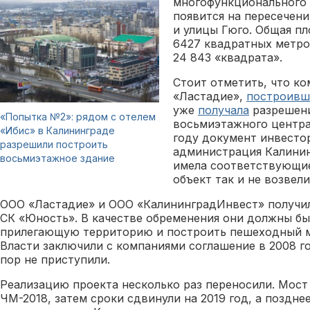
многофункционального 
появится на пересечен
и улицы Гюго. Общая п
6427 квадратных метро
24 843 «квадрата».
Стоит отметить, что ко
«Ластадие»,
построивш
уже
получала
разрешени
«Попытка №2»: рядом с отелем
восьмиэтажного центра 
«Ибис» в Калининграде
году документ инвесто
разрешили построить
администрация Калинин
восьмиэтажное здание
имела соответствующие
объект так и не возвели
ООО «Ластадие» и ООО «КалининградИнвест» получил
СК «Юность». В качестве обременения они должны бы
прилегающую территорию и построить пешеходный мо
Власти заключили с компаниями соглашение в 2008 го
пор не приступили.
Реализацию проекта несколько раз переносили. Мост
ЧМ-2018, затем сроки сдвинули на 2019 год, а позднее