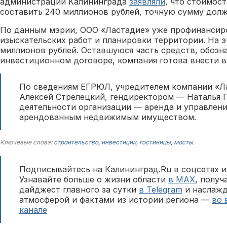
администрации Калининграда
заявляли
, что стоимос
составить 240 миллионов рублей, точную сумму долж
По данным мэрии, ООО «Ластадие» уже профинансир
изыскательских работ и планировки территории. На э
миллионов рублей. Оставшуюся часть средств, обозн
инвестиционном договоре, компания готова внести в
По сведениям ЕГРЮЛ, учредителем компании «Ла
Алексей Стрелецкий, гендиректором — Наталья Г
деятельности организации — аренда и управлен
арендованным недвижимым имуществом.
Ключевые слова:
строительство
,
инвестиции
,
гостиницы
,
мосты
.
Подписывайтесь на Калининград.Ru в соцсетях и
Узнавайте больше о жизни области
в MAX
, полу
дайджест главного за сутки
в Telegram
и наслажд
атмосферой и фактами из истории региона —
во 
канале