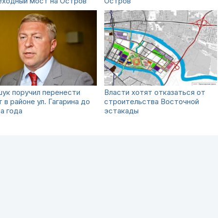
еходный мост на Остров
Остров
ук поручил перенести
Власти хотят отказаться от
 в районе ул. Гагарина до
строительства Восточной
а года
эстакады