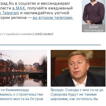
рад.Ru в соцсетях и мессенджерах!
бласти
в MAX
, получайте ежедневный
в Telegram
и наслаждайтесь уютной
тории региона —
во втором телеграм-
Денис
Костоглодов
ст с ошибкой и нажмите
[ctrl]+[enter]
ти Калининграда
Ярошук: Съезды с моста на ул.
умались о строительстве
Суворова будут не такими
менного моста на Остров
широкими, как хотелось бы