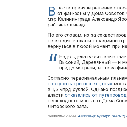
В
ласти приняли решение отказ
от фан-зоны у Дома Советов 
мэр Калининграда Александр Ярош
рабочего выезда.
По его словам, из-за секвестиро
не входит в планы горадминистр
вернуться в любой момент при н
Надо сделать основные глав
Высокий, Деревянный — и мн
предусмотрели, но пока фин
Согласно первоначальным планам
построить три пешеходных
моста
в 1,5 млрд рублей. Однако поздн
власти
отказались от путепровод
пешеходного моста от Дома Совет
Литовского вала.
Ключевые слова:
Александр Ярошук
,
ЧМ2018
,