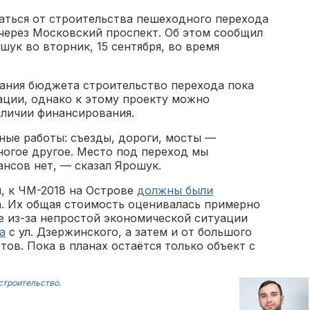
аться от строительства пешеходного перехода
через Московский проспект. Об этом сообщил
ук во вторник, 15 сентября, во время
вания бюджета строительство перехода пока
ации, однако к этому проекту можно
аличии финансирования.
ные работы: съезды, дороги, мосты —
огое другое. Место под переход мы
ансов нет, — сказал Ярошук.
, к ЧМ-2018 на Острове
должны были
. Их общая стоимость оценивалась примерно
ее из-за непростой экономической ситуации
а
с ул. Дзержинского, а затем и от большого
ов. Пока в планах остаётся только объект с
строительство
.