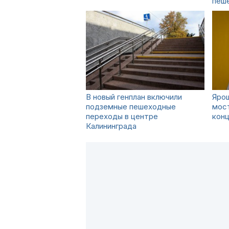
пеш
В новый генплан включили
Ярош
подземные пешеходные
мост
переходы в центре
конц
Калининграда