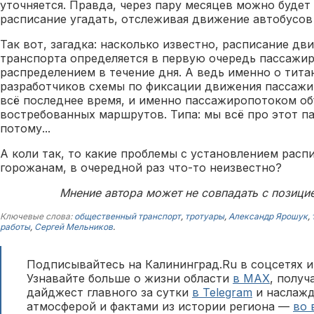
уточняется. Правда, через пару месяцев можно будет
расписание угадать, отслеживая движение автобусов
Так вот, загадка: насколько известно, расписание д
транспорта определяется в первую очередь пассажир
распределением в течение дня. А ведь именно о тита
разработчиков схемы по фиксации движения пассажи
всё последнее время, и именно пассажиропотоком об
востребованных маршрутов. Типа: мы всё про этот п
потому...
А коли так, то какие проблемы с установлением расп
горожанам, в очередной раз что-то неизвестно?
Мнение автора может не совпадать с позици
Ключевые слова:
общественный транспорт
,
тротуары
,
Александр Ярошук
,
работы
,
Сергей Мельников
.
Подписывайтесь на Калининград.Ru в соцсетях и
Узнавайте больше о жизни области
в MAX
, полу
дайджест главного за сутки
в Telegram
и наслажд
атмосферой и фактами из истории региона —
во 