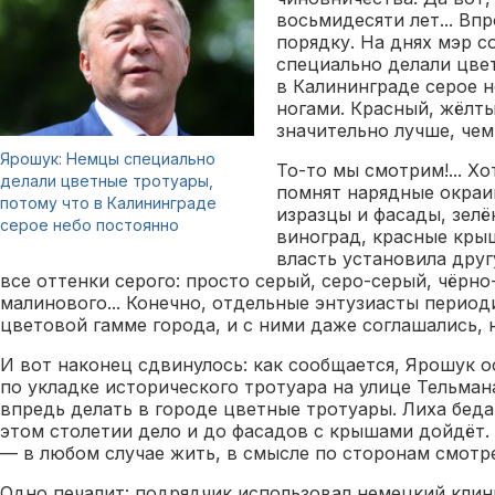
восьмидесяти лет... Вп
порядку. На днях мэр с
специально делали цве
в Калининграде серое н
ногами. Красный, жёлты
значительно лучше, чем
Ярошук: Немцы специально
То-то мы смотрим!... Х
делали цветные тротуары,
помнят нарядные окраи
потому что в Калининграде
изразцы и фасады, зел
серое небо постоянно
виноград, красные кры
власть установила дру
все оттенки серого: просто серый, серо-серый, чёрно
малинового... Конечно, отдельные энтузиасты период
цветовой гамме города, и с ними даже соглашались, н
И вот наконец сдвинулось: как сообщается, Ярошук 
по укладке исторического тротуара на улице Тельман
впредь делать в городе цветные тротуары. Лиха беда
этом столетии дело и до фасадов с крышами дойдёт. 
— в любом случае жить, в смысле по сторонам смотре
Одно печалит: подрядчик использовал немецкий клин