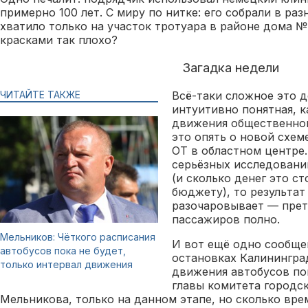
примерно 100 лет. С миру по нитке: его собрали в ра
хватило только на участок тротуара в районе дома № 
красками так плохо?
Загадка недели
ЧИТАЙТЕ ТАКЖЕ
Всё-таки сложное это д
интуитивно понятная, к
движения общественног
это опять о новой схе
ОТ в областном центре.
серьёзных исследовани
(и сколько денег это с
бюджету), то результат
разочаровывает — прет
пассажиров полно.
Мельников: Чёткого расписания
И вот ещё одно сообщен
автобусов пока не будет,
остановках Калинингра
только интервал движения
движения автобусов пок
главы комитета городск
Мельникова, только на данном этапе, но сколько вре