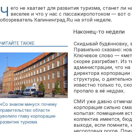
Ч
его не хватает для развития туризма, станет ли 
веселее и что у нас с пассажиропотоком — вот о
обозреватель Калининград.Ru на этой неделе.
Наконец-то недели
ЧИТАЙТЕ ТАКЖЕ
Скидывай будённовку, 
Правильно сказано: нов
Ключевое слово — «метё
скорее разгребает. Из 
администрации, что на
директора корпорации 
структуры, о деятельн
известно только то, ск
пропало в её недрах.
СМИ уже давно отмечал
«Со знаком минус»: почему
корпорация сильно смах
правительство области
копыта»: помещения ест
уволило главу корпорации
коллектив имеется, бюд
развития туризма
выходе, если помните,
несортовых рогов. При