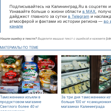
Подписывайтесь на Калининград.Ru в соцсетях и
Узнавайте больше о жизни области
в MAX
, полу
дайджест главного за сутки
в Telegram
и наслажд
атмосферой и фактами из истории региона —
во 
канале
Нашли ошибку в тексте?
Выделите мышью текст с ошибкой и нажмите
[ct
МАТЕРИАЛЫ ПО ТЕМЕ
Таможенники изъяли в
За три дня таможенники из
продуктовом магазине
больше 100 кг «санкционки»
Светлого более 40 кг
магазинах Калининграда