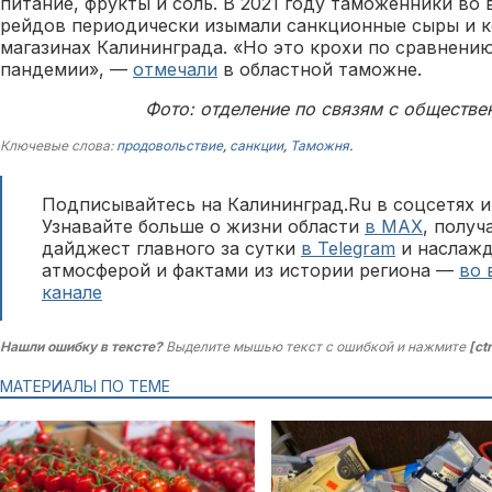
питание, фрукты и соль. В 2021 году таможенники во
рейдов периодически изымали санкционные сыры и к
магазинах Калининграда. «Но это крохи по сравнению
пандемии», —
отмечали
в областной таможне.
Фото: отделение по связям с обществ
Ключевые слова:
продовольствие
,
санкции
,
Таможня
.
Подписывайтесь на Калининград.Ru в соцсетях и
Узнавайте больше о жизни области
в MAX
, полу
дайджест главного за сутки
в Telegram
и наслажд
атмосферой и фактами из истории региона —
во 
канале
Нашли ошибку в тексте?
Выделите мышью текст с ошибкой и нажмите
[ct
МАТЕРИАЛЫ ПО ТЕМЕ