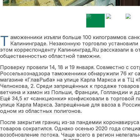
Т
аможенники изъяли больше 100 килограммов сан
Калининграде. Незаконную торговлю установили 
этом корреспонденту Калининград.Ru рассказали в от
общественностью областной таможни.
Проверку провели 14, 18 и 19 января. Совместно с со
Россельхознадзора таможенники обнаружили 76 кг с
магазине «ГлавРыба» на улице Карла Маркса и в ТЦ «
Челнокова, 2. Среди запрещённых к продаже товаров 
ветчина и хамон из Польши, Франции, Голландии и др
Ещё 34,5 кг «санкционки» конфисковали в торговой п
улице Карла Маркса. Запрещённые для ввоза в Росси
одном из областных полигонов.
После закрытия границ из-за пандемии коронавируса
товаров сократился. Однако осенью 2020 года специ
возобновление потока. Чаще всего в регион нелегаль