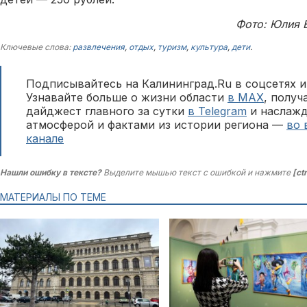
Фото: Юлия 
Ключевые слова:
развлечения
,
отдых
,
туризм
,
культура
,
дети
.
Подписывайтесь на Калининград.Ru в соцсетях и
Узнавайте больше о жизни области
в MAX
, полу
дайджест главного за сутки
в Telegram
и наслажд
атмосферой и фактами из истории региона —
во 
канале
Нашли ошибку в тексте?
Выделите мышью текст с ошибкой и нажмите
[ct
МАТЕРИАЛЫ ПО ТЕМЕ