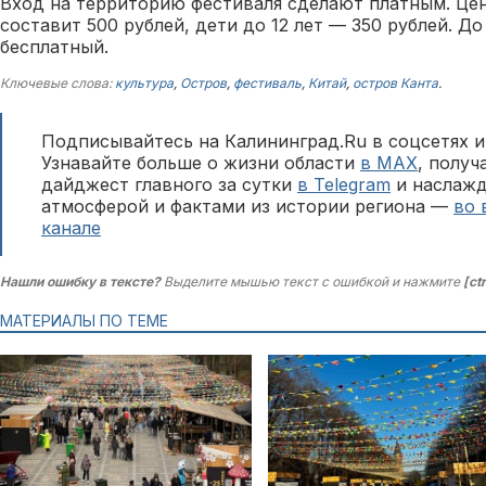
Вход на территорию фестиваля сделают платным. Цен
составит 500 рублей, дети до 12 лет — 350 рублей. До
бесплатный.
Ключевые слова:
культура
,
Остров
,
фестиваль
,
Китай
,
остров Канта
.
Подписывайтесь на Калининград.Ru в соцсетях и
Узнавайте больше о жизни области
в MAX
, полу
дайджест главного за сутки
в Telegram
и наслажд
атмосферой и фактами из истории региона —
во 
канале
Нашли ошибку в тексте?
Выделите мышью текст с ошибкой и нажмите
[ct
МАТЕРИАЛЫ ПО ТЕМЕ