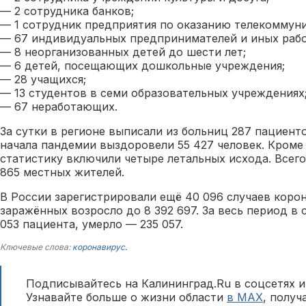
— 2 сотрудника банков;
— 1 сотрудник предприятия по оказанию телекоммуни
— 67 индивидуальных предпринимателей и иных раб
— 8 неорганизованных детей до шести лет;
— 6 детей, посещающих дошкольные учреждения;
— 28 учащихся;
— 13 студентов в семи образовательных учреждениях
— 67 неработающих.
За сутки в регионе выписали из больниц 287 пациенто
начала пандемии выздоровели 55 427 человек. Кроме
статистику включили четыре летальных исхода. Всег
865 местных жителей.
В России зарегистрировали ещё 40 096 случаев коро
заражённых возросло до 8 392 697. За весь период в
053 пациента, умерло — 235 057.
Ключевые слова:
коронавирус
.
Подписывайтесь на Калининград.Ru в соцсетях и
Узнавайте больше о жизни области
в MAX
, полу