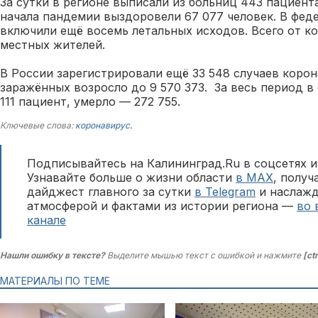
За сутки в регионе выписали из больниц 443 пациента
начала пандемии выздоровели 67 077 человек. В фед
включили ещё восемь летальных исходов. Всего от к
местных жителей.
В России зарегистрировали ещё 33 548 случаев корон
заражённых возросло до 9 570 373. За весь период в
111 пациент, умерло — 272 755.
Ключевые слова:
коронавирус
.
Подписывайтесь на Калининград.Ru в соцсетях и
Узнавайте больше о жизни области
в MAX
, полу
дайджест главного за сутки
в Telegram
и наслажд
атмосферой и фактами из истории региона —
во 
канале
Нашли ошибку в тексте?
Выделите мышью текст с ошибкой и нажмите
[ct
МАТЕРИАЛЫ ПО ТЕМЕ