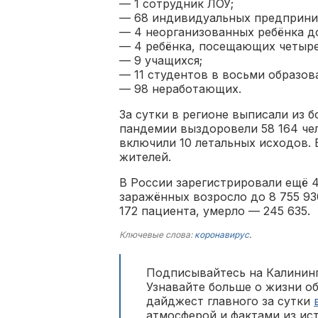
— 1 сотрудник ЛОУ;
— 68 индивидуальных предприни
— 4 неорганизованных ребёнка до
— 4 ребёнка, посещающих четыр
— 9 учащихся;
— 11 студентов в восьми образов
— 98 неработающих.
За сутки в регионе выписали из б
пандемии выздоровели 58 164 чел
включили 10 летальных исходов. 
жителей.
В России зарегистрировали ещё 4
заражённых возросло до 8 755 93
172 пациента, умерло — 245 635.
Ключевые слова:
коронавирус
.
Подписывайтесь на Калининг
Узнавайте больше о жизни о
дайджест главного за сутки
атмосферой и фактами из ис