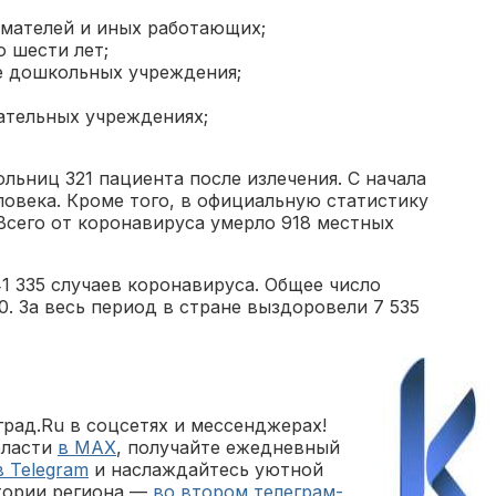
мателей и иных работающих;
 шести лет;
е дошкольных учреждения;
ательных учреждениях;
ольниц 321 пациента после излечения. С начала
овека. Кроме того, в официальную статистику
Всего от коронавируса умерло 918 местных
1 335 случаев коронавируса. Общее число
0. За весь период в стране выздоровели 7 535
рад.Ru в соцсетях и мессенджерах!
бласти
в MAX
, получайте ежедневный
в Telegram
и наслаждайтесь уютной
тории региона —
во втором телеграм-