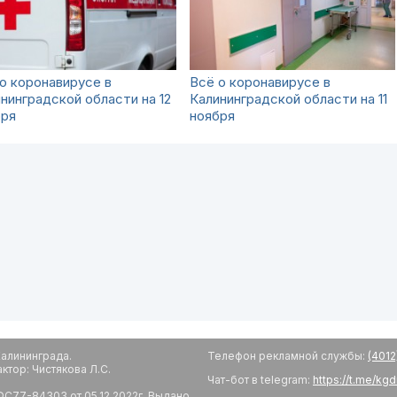
о коронавирусе в
Всё о коронавирусе в
нинградской области на 12
Калининградской области на 11
бря
ноября
алининграда.
Телефон рекламной службы:
(4012
тор: Чистякова Л.С.
Чат-бот в telegram:
https://t.me/kg
С77-84303 от 05.12.2022г. Выдано