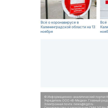
Всё о коронавирусе в
Всё 
Калининградской области на 13
Кали
ноября
ноя
© Информационно-аналитический портал К
Учредитель ООО «В-Медиа». Главный редак
Электронная почта: news@kgd.ru.
Свидетельство о регистрации СМИ ЭЛ No Ф