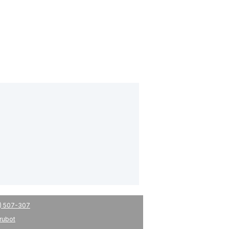
) 507-307
drubot