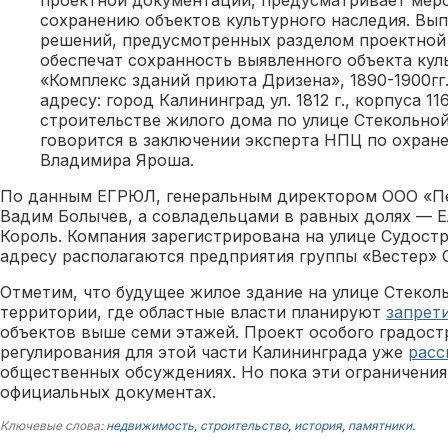
сохранению объектов культурного наследия. Вы
решений, предусмотренных разделом проектной
обеспечат сохранность выявленного объекта кул
«Комплекс зданий приюта Дризена», 1890-1900гг
адресу: город Калининград ул. 1812 г., корпуса 116,
строительстве жилого дома по улице Стекольной
говорится в заключении эксперта НПЦ по охран
Владимира Яроша.
По данным ЕГРЮЛ, генеральным директором ООО «Пе
Вадим Болычев, а совладельцами в равных долях — Е
Король. Компания зарегистрирована на улице Судостр
адресу располагаются предприятия группы «Вестер» 
Отметим, что будущее жилое здание на улице Стекол
территории, где областные власти планируют
запрет
объектов выше семи этажей. Проект особого градост
регулирования для этой части Калининграда уже
расс
общественных обсуждениях. Но пока эти ограничения
официальных документах.
Ключевые слова:
недвижимость
,
строительство
,
история
,
памятники
.