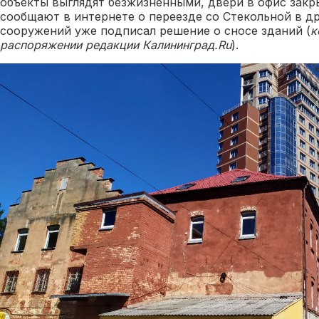
объекты выглядят безжизненными, двери в офис зак
сообщают в интернете о переезде со Стекольной в др
сооружений уже подписал решение о сносе зданий (
к
распоряжении редакции Калининград.Ru
).