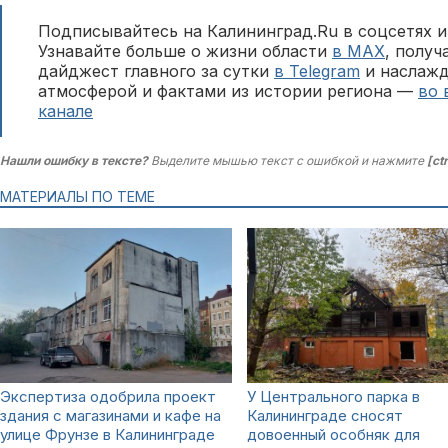
Подписывайтесь на Калининград.Ru в соцсетях и
Узнавайте больше о жизни области
в MAX
, полу
дайджест главного за сутки
в Telegram
и наслажд
атмосферой и фактами из истории региона —
во 
канале
Нашли ошибку в тексте?
Выделите мышью текст с ошибкой и нажмите
[ct
МАТЕРИАЛЫ ПО ТЕМЕ
Экспертиза одобрила проект
У Центрального парка в
здания с магазинами и кафе на
Калининграде сносят
улице Фрунзе в Калининграде
довоенный особняк для