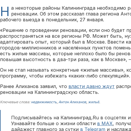
Н
а некоторые районы Калининграда необходимо 
реновации. Об этом рассказал глава региона Ант
рабочего выезда в понедельник, 27 января.
«Решение о проведении реновации, если оно будет п
распространяться на все регионы РФ. Может быть, ну
адаптировать опыт, который был в Москве. Ввести к
городов-миллионников и населённых пунктов поменьш
есть жилые массивы, которые неплохо было бы ренов
повышая высотность в два-три раза, как в Москве», 
Он не стал называть конкретные «жилые массивы», к
программу, чтобы избежать «каких-либо спекуляций».
Ранее Алиханов заявил, что
власти давно ждут
распр
реновации на Калининградскую область.
Ключевые слова:
недвижимость
,
Антон Алиханов
,
жильё
.
Подписывайтесь на Калининград.Ru в соцсетях и
Узнавайте больше о жизни области
в MAX
, полу
дайджест главного за сутки
в Telegram
и наслажд