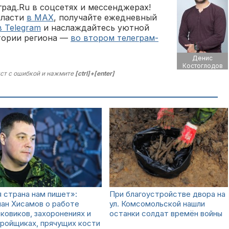
рад.Ru в соцсетях и мессенджерах!
бласти
в MAX
, получайте ежедневный
в Telegram
и наслаждайтесь уютной
тории региона —
во втором телеграм-
Денис
Костоглодов
ст с ошибкой и нажмите
[ctrl]+[enter]
 страна нам пишет»:
При благоустройстве двора на
ан Хисамов о работе
ул. Комсомольской нашли
ковиков, захоронениях и
останки солдат времён войны
ройщиках, прячущих кости