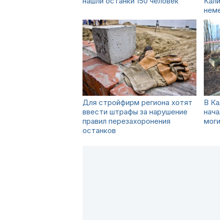
нашли останки 150 человек
Кали
нем
Для стройфирм региона хотят
В Ка
ввести штрафы за нарушение
нача
правил перезахоронения
моги
останков