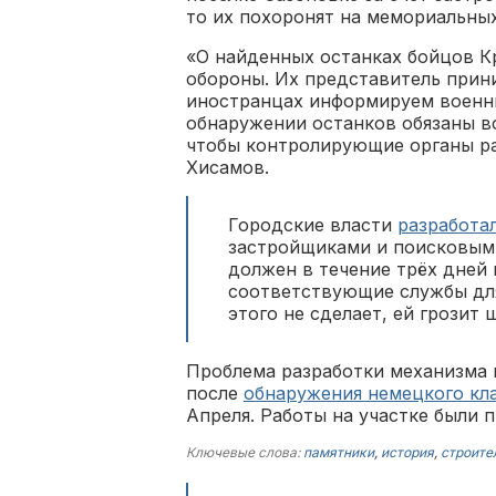
то их похоронят на мемориальны
«О найденных останках бойцов К
обороны. Их представитель прини
иностранцах информируем военн
обнаружении останков обязаны вс
чтобы контролирующие органы ра
Хисамов.
Городские власти
разработа
застройщиками и поисковыми
должен в течение трёх дней 
соответствующие службы для
этого не сделает, ей грозит 
Проблема разработки механизма 
после
обнаружения немецкого кл
Апреля. Работы на участке были 
Ключевые слова:
памятники
,
история
,
строите