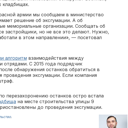
х кладбищах.
расной армии мы сообщаем в министерство
мает решение об эксгумации. А об
ые мемориальные организации. Сообщать об
е застройщики, но не все это делают. Нужно,
ботали в этом направлении», — посетовал
ли алгоритм
взаимодействия между
 отрядами. С 2015 года подрядчик
после обнаружения останков обратиться в
 проведения эксгумации. Если компания
штраф.
по перезахоронению останков остро встала
адбища
на месте строительства улицы 9
приостановлены до проведения эксгумации.
льство
.