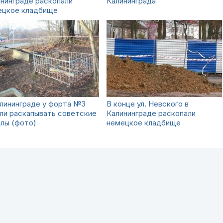
нинграде раскопали
Калининграда
ецкое кладбище
лининграде у форта №3
В конце ул. Невского в
ли раскапывать советские
Калининграде раскопали
лы (фото)
немецкое кладбище