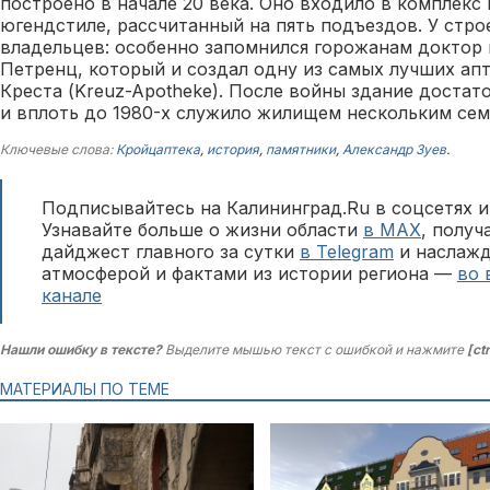
построено в начале 20 века. Оно входило в комплекс
югендстиле, рассчитанный на пять подъездов. У стро
владельцев: особенно запомнился горожанам доктор
Петренц, который и создал одну из самых лучших ап
Креста (Kreuz-Apotheke). После войны здание доста
и вплоть до 1980-х служило жилищем нескольким сем
Ключевые слова:
Кройцаптека
,
история
,
памятники
,
Александр Зуев
.
Подписывайтесь на Калининград.Ru в соцсетях и
Узнавайте больше о жизни области
в MAX
, полу
дайджест главного за сутки
в Telegram
и наслажд
атмосферой и фактами из истории региона —
во 
канале
Нашли ошибку в тексте?
Выделите мышью текст с ошибкой и нажмите
[ct
МАТЕРИАЛЫ ПО ТЕМЕ