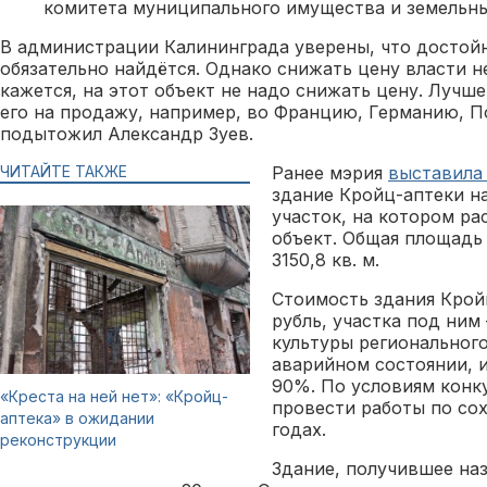
комитета муниципального имущества и земельны
В администрации Калининграда уверены, что достой
обязательно найдётся. Однако снижать цену власти н
кажется, на этот объект не надо снижать цену. Лучш
его на продажу, например, во Францию, Германию, 
подытожил Александр Зуев.
ЧИТАЙТЕ ТАКЖЕ
Ранее мэрия
выставила 
здание Кройц-аптеки на
участок, на котором р
объект. Общая площадь
3150,8 кв. м.
Стоимость здания Крой
рубль, участка под ним 
культуры регионального
аварийном состоянии, и
90%. По условиям конк
«Креста на ней нет»: «Кройц-
провести работы по сох
аптека» в ожидании
годах.
реконструкции
Здание, получившее на